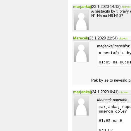
marjankaj
(23.1.2020 14:13)
citovat
A nestačilo by ti pravý
H1:H5 na H6:H10?
Marecek
(23.1.2020 21:54)
citovat
marjankaj napsal/a:
A nestačilo b
H1:H5 na H6:H
Pak by se to nevešlo při
marjankaj
(24.1.2020 0:41)
citovat
Marecek napsal/a:
marjankaj nap
smerom dole?
H1:H5 na H
6:H10?