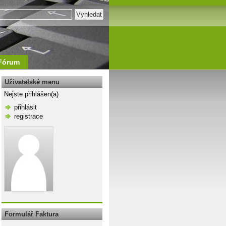
Fórum
Uživatelské menu
Nejste přihlášen(a)
přihlásit
registrace
\n
Formulář Faktura