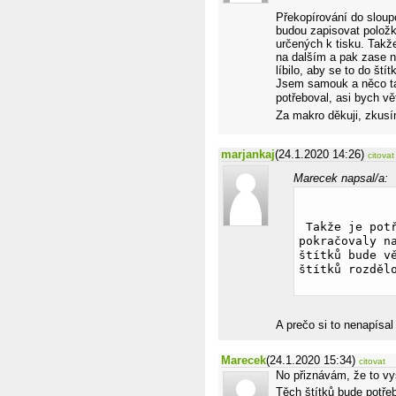
Překopírování do sloup
budou zapisovat položk
určených k tisku. Takže
na dalším a pak zase n
líbilo, aby se to do ští
Jsem samouk a něco ta
potřeboval, asi bych v
Za makro děkuji, zkusí
marjankaj
(24.1.2020 14:26)
citovat
Marecek napsal/a:
 Takže je potřeba, aby položky které se nevejdou do prvního štítku 
pokračovaly n
štítků bude v
štítků rozděl
A prečo si to nenapísal
Marecek
(24.1.2020 15:34)
citovat
No přiznávám, že to vy
Těch štítků bude potře