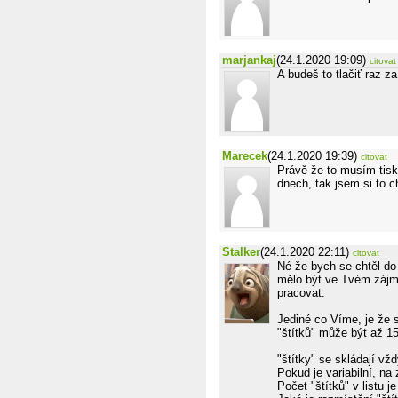
marjankaj
(24.1.2020 19:09)
citovat
A budeš to tlačiť raz z
Marecek
(24.1.2020 19:39)
citovat
Právě že to musím tisk
dnech, tak jsem si to ch
Stalker
(24.1.2020 22:11)
citovat
Né že bych se chtěl do
mělo být ve Tvém zájm
pracovat.
Jediné co Víme, je že
"štítků" může být až 1
"štítky" se skládají vžd
Pokud je variabilní, na
Počet "štítků" v listu je