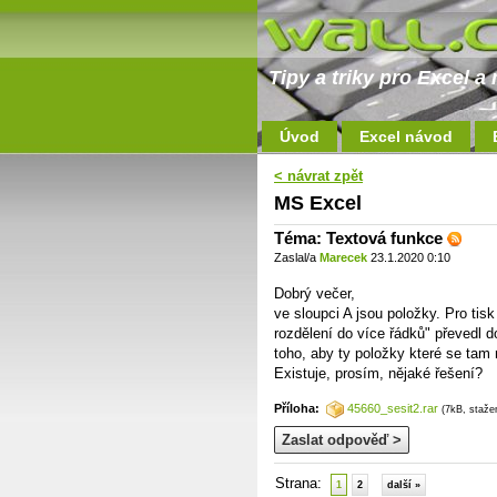
Tipy a triky pro Excel 
Úvod
Excel návod
< návrat zpět
MS Excel
Téma: Textová funkce
Zaslal/a
Marecek
23.1.2020 0:10
Dobrý večer,
ve sloupci A jsou položky. Pro tis
rozdělení do více řádků" převedl
toho, aby ty položky které se tam
Existuje, prosím, nějaké řešení?
Příloha:
45660_sesit2.rar
(7kB, staže
Zaslat odpověď >
Strana:
1
2
další »