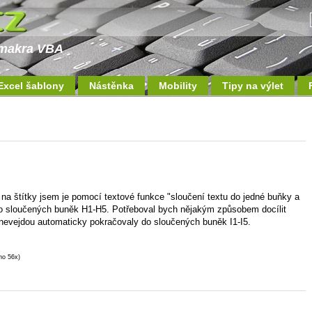
a makra VBA
Excel šablony
Nástěnka
Mobility
Tipy na výlet
k na štítky jsem je pomocí textové funkce "sloučení textu do jedné buňky a
 do sloučených buněk H1-H5. Potřeboval bych nějakým způsobem docílit
 nevejdou automaticky pokračovaly do sloučených buněk I1-I5.
no 56x)