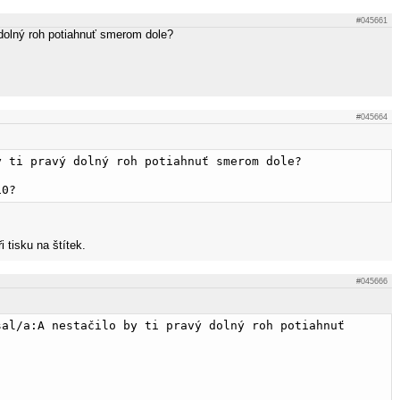
#045661
 dolný roh potiahnuť smerom dole?
#045664
y ti pravý dolný roh potiahnuť smerom dole?
10?
 tisku na štítek.
#045666
sal/a:A nestačilo by ti pravý dolný roh potiahnuť 