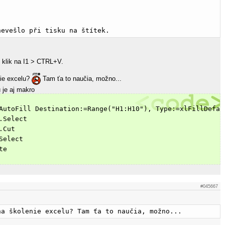
nevešlo při tisku na štítek.
 klik na I1 > CTRL+V.
nie excelu?
Tam ťa to naučia, možno...
 je aj makro
AutoFill Destination:=Range("H1:H10"), Type:=xlFillDefau
.Select
.Cut
Select
te
#045667
na školenie excelu? Tam ťa to naučia, možno...