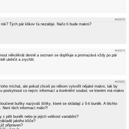
#045678
a rok? Tých pár klikov ťa nezabije. Načo ti bude makro?
#045679
nout několikrát denně a seznam se doplňuje a promazává vždy po pár
těl ulehčit a zrychlit.
#045681
 toho míchat, ale pokud chceš po někom vytvořit nějaké makro, tak by
u poskytnout co nejvíc informací a
konkrétní
soubor, ve kterém má makro
 sloučené buňky nazýváš
štítky
, které se skládají z 5-ti buněk. A těchto
5. Není těch informací málo?!
y z pěti buněk nebo je jejich velikost variabilní?
 základě jakého klíče?
 již připraven?