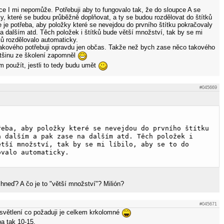
ce I mi nepomůže. Potřebuji aby to fungovalo tak, že do sloupce A se
y, které se budou průběžně doplňovat, a ty se budou rozdělovat do štítků
 je potřeba, aby položky které se nevejdou do prvního štítku pokračovaly
a dalším atd. Těch položek i štítků bude větší množství, tak by se mi
tků rozdělovalo automaticky.
kového potřebuji opravdu jen občas. Takže než bych zase něco takového
ětšinu ze školení zapomněl
m použít, jestli to tedy budu umět
#045669
a dalším a pak zase na dalším atd. Těch položek i 
ětší množství, tak by se mi líbilo, aby se to do 
ovalo automaticky.
 hneď? A čo je to "větší množství"? Milión?
#045671
světlení co požaduji je celkem krkolomné
ba tak 10-15.