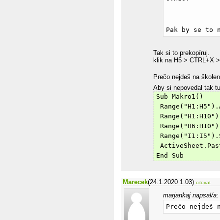
Pak by se to 
Tak si to prekopíruj.
klik na H5 > CTRL+X >
Prečo nejdeš na škole
Aby si nepovedal tak tu
Sub Makro1()
 Range("H1:H5").
 Range("H1:H10")
 Range("H6:H10")
 Range("I1:I5").
 ActiveSheet.Pas
End Sub
Marecek
(24.1.2020 1:03)
citovat
marjankaj napsal/a:
Prečo nejdeš 