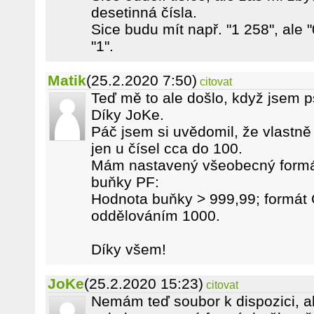
desetinná čísla.
Sice budu mít např. "1 258", ale 
"1".
Matik
(25.2.2020 7:50)
citovat
Teď mě to ale došlo, když jsem p
Díky JoKe.
Páč jsem si uvědomil, že vlastně
jen u čísel cca do 100.
Mám nastavený všeobecný formát
buňky PF:
Hodnota buňky > 999,99; formát 
oddělováním 1000.
Díky všem!
JoKe
(25.2.2020 15:23)
citovat
Nemám teď soubor k dispozici, al