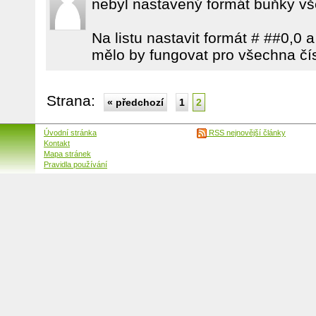
nebyl nastavený formát buňky v
Na listu nastavit formát # ##0,0 
mělo by fungovat pro všechna čí
Strana:
« předchozí
1
2
Úvodní stránka
RSS nejnovější články
Kontakt
Mapa stránek
Pravidla používání