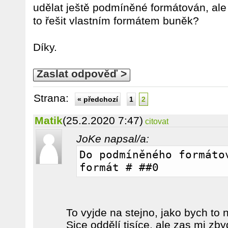
udělat ještě podmíněné formátován, ale 
to řešit vlastním formátem buněk?
Díky.
Zaslat odpověď >
Strana:
« předchozí
1
2
Matik
(25.2.2020 7:47)
citovat
JoKe napsal/a:
Do podmíněného formátov
formát # ##0
To vyjde na stejno, jako bych to 
Sice oddělí tisíce, ale zas mi zby