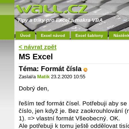
Tipy a triky pro Excel a makra VBA
Úvod
Excel návod
Excel šablony
Nástěn
< návrat zpět
MS Excel
Téma: Formát čísla
Zaslal/a
Matik
23.2.2020 10:55
Dobrý den,
řeším teď formát čísel. Potřebuji aby s
číslo, jen když je. Bez zaokrouhlování (
1). => vlastní formát Všeobecný. OK.
Ale potřebuji k tomu ještě oddělovat ti