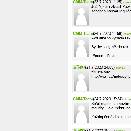
CMM-Team
(23.7.2020 11:25)
citova
Ještě jsem zkusil Pow
schopen napsat regulár
CMM-Team
(24.7.2020 11:59)
citova
Aktuálně to vypadá tak
Byl by tedy někdo tak h
Předem děkuji
Jiří497
(24.7.2020 14:09)
citovat
zkuste toto:
http://wall.cz/index.
CMM-Team
(24.7.2020 15:34)
citov
Sešit super, ale nevím,
moudrý... ale mrknu na
Každopádně děkuji za 
Jiří497
(24.7.2020 15:59)
citovat