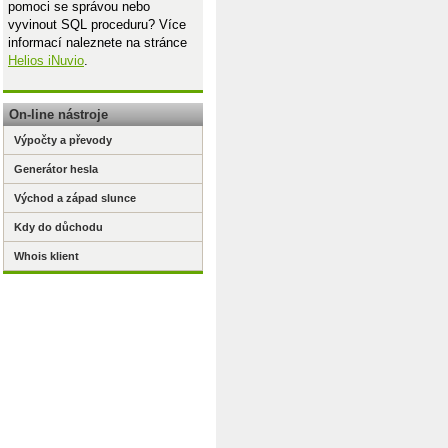
pomoci se správou nebo
vyvinout SQL proceduru? Více
informací naleznete na stránce
Helios iNuvio
.
On-line nástroje
Výpočty a převody
Generátor hesla
Východ a západ slunce
Kdy do důchodu
Whois klient