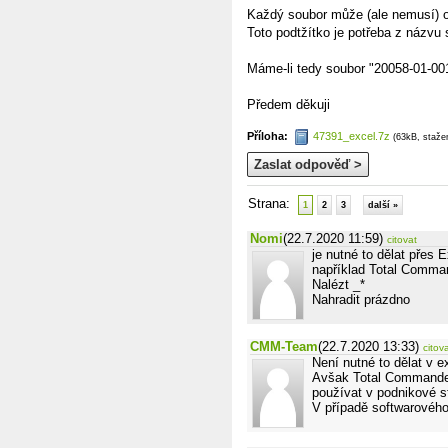
Každý soubor může (ale nemusí) o
Toto podtžítko je potřeba z názvu
Máme-li tedy soubor "20058-01-00
Předem děkuji
Příloha:
47391_excel.7z
(63kB, staže
Zaslat odpověď >
Strana:
1
2
3
další »
Nomi
(22.7.2020 11:59)
citovat
je nutné to dělat přes E
například Total Comma
Nalézt _*
Nahradit prázdno
CMM-Team
(22.7.2020 13:33)
citov
Není nutné to dělat v e
Avšak Total Commander 
používat v podnikové s
V případě softwarového