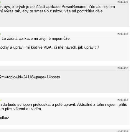
t
#047426
erToys, kterých je součástí aplikace PowerRename. Zde ale nejsem
ní výraz tak, aby to smazalo z názvu vše od podtržítka dále.
t
#047448
, že žádná aplikace mi zřejmě nepomůže.
odný a upravil mi kód ve VBA, či mě navedl, jak upravit ?
#047452
php?m=topic&id=24118&page=1#posts
at
#047453
 zda budu schopen přelouskat a poté upravit. Aktuálně z toho nejsem příliš
 to přes víkend a uvidím.
odkaz
#047454