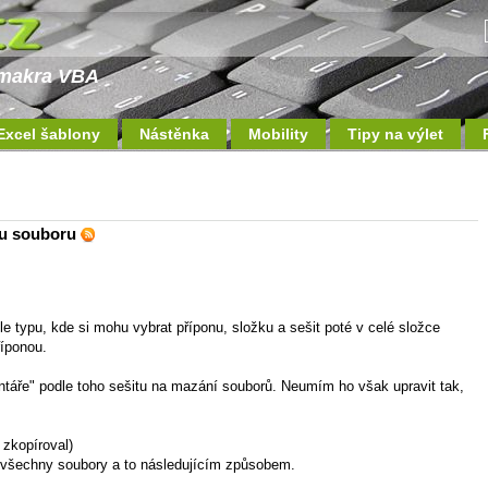
a makra VBA
Excel šablony
Nástěnka
Mobility
Tipy na výlet
vu souboru
 typu, kde si mohu vybrat příponu, složku a sešit poté v celé složce
íponou.
ntáře" podle toho sešitu na mazání souborů. Neumím ho však upravit tak,
 zkopíroval)
 všechny soubory a to následujícím způsobem.