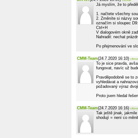
Já myslím, že to předě
1. načtete všechny sou
2. Změníte si názvy so
označím si sloupec D9
Ctrl+H
V dialogovém okně zadá
Nahradit: nechat prázd
Po přejmenování ve slou
CMM-Team
(24.7.2020 16:10)
citov
To je sice pravda, avša
fungovat, navíc už bud
Pravděpodobně se to z
vyhledávat a nahrazova
požadovaný výraz dvoji
Proto jsem hledal řešen
CMM-Team
(24.7.2020 16:16)
citov
Tak ještě jinak, jakmi
shodují = není co měnit