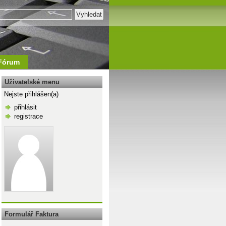
Fórum
Uživatelské menu
Nejste přihlášen(a)
přihlásit
registrace
\n
Formulář Faktura