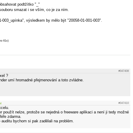
bsahovat podtžítko "_"
 souboru smazat i se vším, co je za ním.
1-003_upínka", výsledkem by mělo být "20058-01-001-003".
no 61x)
#047408
xel ?
nder umí hromadné přejmenování a toto zvládne.
at
#047410
xcelu.
použít nelze, protože se nejedná o freeware aplikaci a není ji tedy možné
féře zdarma.
 auditu bychom si pak zadělali na problém.