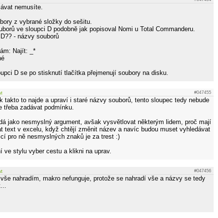
lávat nemusíte.
bory z vybrané složky do sešitu.
uborů ve sloupci D podobně jak popisoval Nomi u Total Commanderu.
:D?? - názvy souborů
m: Najít: _*
né
pci D se po stisknutí tlačítka přejmenují soubory na disku.
at
#047455
k takto to najde a upraví i staré názvy souborů, tento sloupec tedy nebude
e třeba zadávat podmínku.
dá jako nesmyslný argument, avšak vysvětlovat některým lidem, proč mají
t text v excelu, když chtějí změnit název a navíc budou muset vyhledávat
cí pro ně nesmyslných znaků je za trest :)
í ve stylu vyber cestu a klikni na uprav.
at
#047456
le vše nahradím, makro nefunguje, protože se nahradí vše a názvy se tedy
...