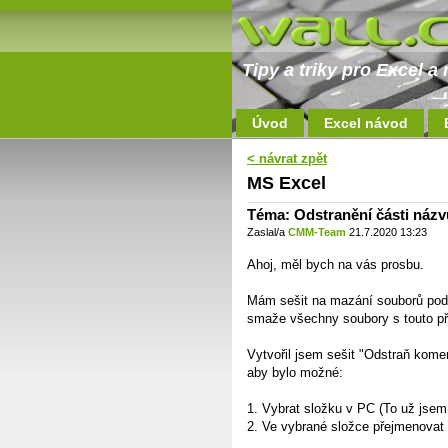
Tipy a triky pro Excel 
Úvod
Excel návod
< návrat zpět
MS Excel
Téma: Odstranění části náz
Zaslal/a
CMM-Team
21.7.2020 13:23
Ahoj, měl bych na vás prosbu.
Mám sešit na mazání souborů podle
smaže všechny soubory s touto př
Vytvořil jsem sešit "Odstraň kome
aby bylo možné:
1. Vybrat složku v PC (To už jsem
2. Ve vybrané složce přejmenovat