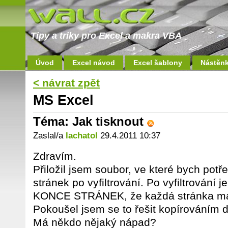
Tipy a triky pro Excel a makra VBA
Úvod
Excel návod
Excel šablony
Nástěn
< návrat zpět
MS Excel
Téma: Jak tisknout
Zaslal/a
lachatol
29.4.2011 10:37
Zdravím.
Přiložil jsem soubor, ve které bych potře
stránek po vyfiltrování. Po vyfiltrování j
KONCE STRÁNEK, že každá stránka má 
Pokoušel jsem se to řešit kopírováním do
Má někdo nějaký nápad?