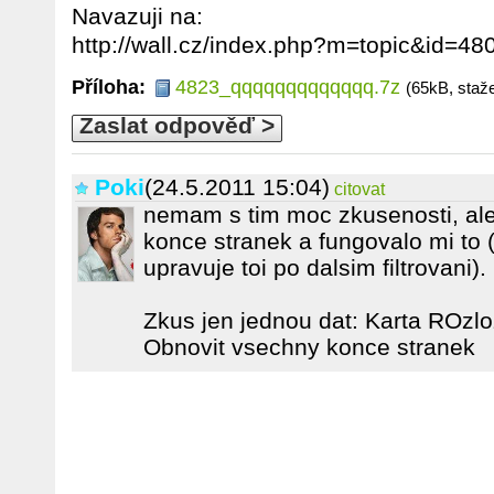
Navazuji na:
http://wall.cz/index.php?m=topic&id=48
Příloha:
4823_qqqqqqqqqqqqq.7z
(65kB, staž
Zaslat odpověď >
Poki
(24.5.2011 15:04)
citovat
nemam s tim moc zkusenosti, ale
konce stranek a fungovalo mi to (
upravuje toi po dalsim filtrovani).
Zkus jen jednou dat: Karta ROzlo
Obnovit vsechny konce stranek