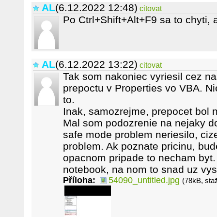
AL
(6.12.2022 12:48)
citovat
Po Ctrl+Shift+Alt+F9 sa to chyti, a
AL
(6.12.2022 13:22)
citovat
Tak som nakoniec vyriesil cez n
prepoctu v Properties vo VBA. Nie
to.
Inak, samozrejme, prepocet bol 
Mal som podozrenie na nejaky do
safe mode problem neriesilo, cize
problem. Ak poznate pricinu, bu
opacnom pripade to necham byt
notebook, na nom to snad uz vys
Příloha:
54090_untitled.jpg
(78kB, sta