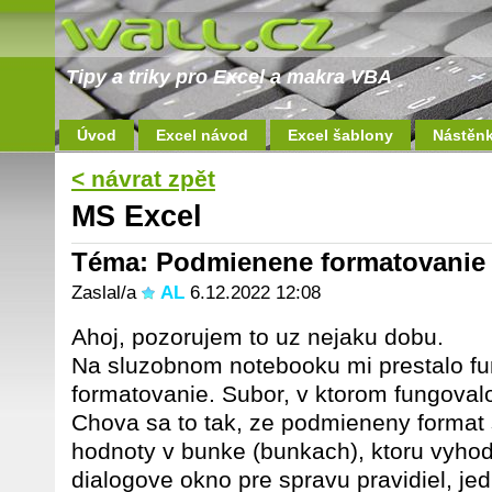
Tipy a triky pro Excel a makra VBA
Úvod
Excel návod
Excel šablony
Nástěn
< návrat zpět
MS Excel
Téma: Podmienene formatovanie 
Zaslal/a
AL
6.12.2022 12:08
Ahoj, pozorujem to uz nejaku dobu.
Na sluzobnom notebooku mi prestalo f
formatovanie. Subor, v ktorom fungovalo
Chova sa to tak, ze podmieneny forma
hodnoty v bunke (bunkach), ktoru vyhod
dialogove okno pre spravu pravidiel, jedn