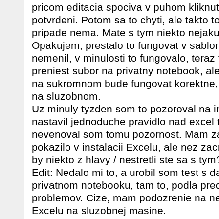
pricom editacia spociva v puhom kliknuti
potvrdeni. Potom sa to chyti, ale takto 
pripade nema. Mate s tym niekto nejak
Opakujem, prestalo to fungovat v sablon
nemenil, v minulosti to fungovalo, tera
preniest subor na privatny notebook, ale 
na sukromnom bude fungovat korektne, 
na sluzobnom.
Uz minuly tyzden som to pozoroval na 
nastavil jednoduche pravidlo nad excel ta
nevenoval som tomu pozornost. Mam za 
pokazilo v instalacii Excelu, ale nez za
by niekto z hlavy / nestretli ste sa s tym
Edit: Nedalo mi to, a urobil som test s
privatnom notebooku, tam to, podla pre
problemov. Cize, mam podozrenie na nej
Excelu na sluzobnej masine.