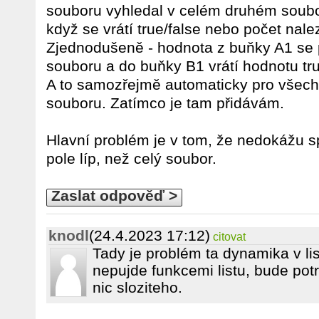
souboru vyhledal v celém druhém soubor
když se vrátí true/false nebo počet nal
Zjednodušeně - hodnota z buňky A1 se
souboru a do buňky B1 vrátí hodnotu tru
A to samozřejmě automaticky pro všech
souboru. Zatímco je tam přidávám.
Hlavní problém je v tom, že nedokážu s
pole líp, než celý soubor.
Zaslat odpověď >
knodl
(24.4.2023 17:12)
citovat
Tady je problém ta dynamika v li
nepujde funkcemi listu, bude potr
nic sloziteho.