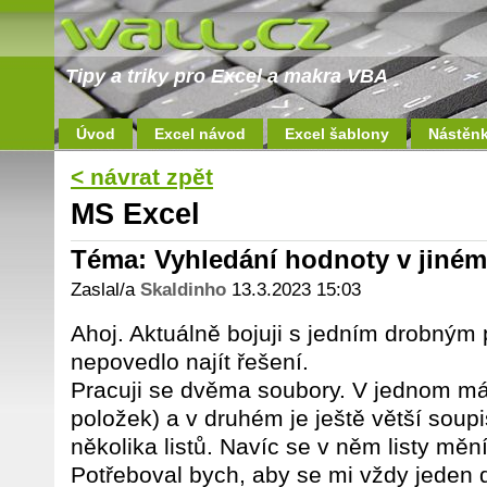
Tipy a triky pro Excel a makra VBA
Úvod
Excel návod
Excel šablony
Nástěn
< návrat zpět
MS Excel
Téma: Vyhledání hodnoty v jiné
Zaslal/a
Skaldinho
13.3.2023 15:03
Ahoj. Aktuálně bojuji s jedním drobným
nepovedlo najít řešení.
Pracuji se dvěma soubory. V jednom má
položek) a v druhém je ještě větší soupi
několika listů. Navíc se v něm listy mění,
Potřeboval bych, aby se mi vždy jeden d