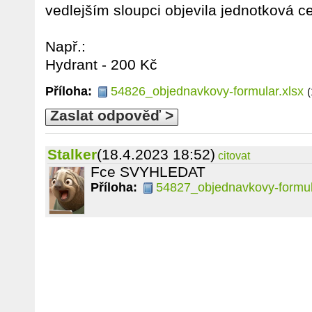
vedlejším sloupci objevila jednotková c
Např.:
Hydrant - 200 Kč
Příloha:
54826_objednavkovy-formular.xlsx
(
Zaslat odpověď >
Stalker
(18.4.2023 18:52)
citovat
Fce SVYHLEDAT
Příloha:
54827_objednavkovy-formul