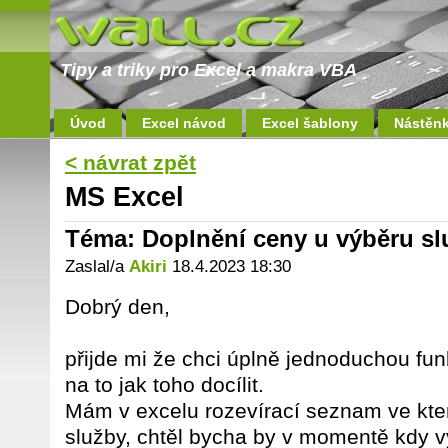
Tipy a triky pro Excel a makra VBA
Úvod
Excel návod
Excel šablony
Nástěn
< návrat zpět
MS Excel
Téma: Doplnění ceny u výběru s
Zaslal/a
Akiri
18.4.2023 18:30
Dobrý den,
přijde mi že chci úplně jednoduchou fun
na to jak toho docílit.
Mám v excelu rozevírací seznam ve kt
služby, chtěl bycha by v momentě kdy v