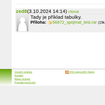
zed8
(3.10.2024 14:14)
citovat
Tady je příklad tabulky.
Příloha:
56872_spojmat_test.rar
(19k
Úvodní stránka
RSS nejnovější články
Kontakt
Mapa stránek
Pravidla používání