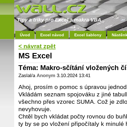
Tipy a triky pro Excel a makra VBA
Úvod
Excel návod
Excel šablony
Nástěn
< návrat zpět
MS Excel
Téma: Makro-sčítání vložených č
Zaslal/a
Anonym
3.10.2024 13:41
Ahoj, prosím o pomoc s úpravou jedno
Vkládám seznam spojováku z jiné tabul
všechno přes vzorec SUMA. Což je zdl
nevyhovuje.
Chtěl bych vkládat počty rovnou do buňk
ty by se po vložení připočítaly k minulé