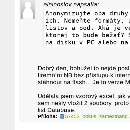
elninoslov napsal/a:
Anonymizujte oba druhy 
ich. Nemeňte formáty, u
listov a pod. Aká je ve
ktorej to bude bežať? S
na disku v PC alebo na
Dobrý den, bohužel to nejde posl
firemním NB bez přístupu k inter
stáhnout na flash... Je to verze 
Udělala jsem vzorový excel, jak 
sem nešly vložit 2 soubory, proto
list Database.
Příloha:
57453_pokus_zamestnanci.