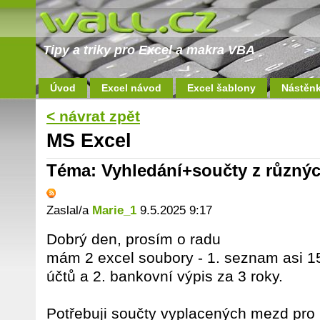
Tipy a triky pro Excel a makra VBA
Úvod
Excel návod
Excel šablony
Nástěn
< návrat zpět
MS Excel
Téma: Vyhledání+součty z různých
Zaslal/a
Marie_1
9.5.2025 9:17
Dobrý den, prosím o radu
mám 2 excel soubory - 1. seznam asi 1
účtů a 2. bankovní výpis za 3 roky.
Potřebuji součty vyplacených mezd pro