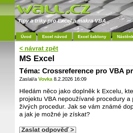
Tipy a triky pro Excel a makra VBA
Úvod
Excel návod
Excel šablony
Nástěn
< návrat zpět
MS Excel
Téma: Crossreference pro VBA p
Zaslal/a
Vovka
8.2.2026 16:09
Hledám něco jako doplněk k Excelu, kter
projektu VBA nepoužívané procedury a 
živých procedur. Jak se vám známé dopl
a jak je možné je získat?
Zaslat odpověď >