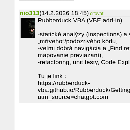
nio313
(14.2.2026 18:45)
citovat
Rubberduck VBA (VBE add-in)
-statické analýzy (inspections) a 
„mŕtveho“/podozrivého kódu,
-veľmi dobrá navigácia a „Find re
mapovanie previazaní),
-refactoring, unit testy, Code Expl
Tu je link :
https://rubberduck-
vba.github.io/Rubberduck/Gettin
utm_source=chatgpt.com