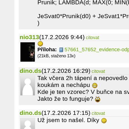
Prunik; LAMBDA(d; MAX(0; MIN(En
JeSvat0*Prunik(d0) + JeSvat1*Pr
)
nio313
(17.2.2026 9:44)
citovat
Příloha:
57661_57652_evidence-odpr
(21kB, staženo 13x)
dino.ds
(17.2.2026 16:29)
citovat
Tak včera 2h tápení a nepovedlo 
koukám a nechápu
Kde je ten vzorec? V buňce na s
Jakto že to funguje?
dino.ds
(17.2.2026 17:15)
citovat
Už jsem to našel. Díky