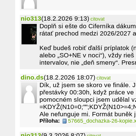
nio313
(18.2.2026 9:13)
citovat
Doplň si ešte do Ciferníka dákum
rátať prechod medzi 2026/2027 ak
Keď budeš robiť ďalší príplatok (
alebo „SO+NE v noci“), vždy rieš
intervalov, nie „deň smeny“. Pr
dino.ds
(18.2.2026 18:07)
citovat
Dík, už jsem se skoro ve finále. 
přestávky 00:30h, když práce ve 
pomocném sloupci jsem udělal v
=KDYŽ(N10=0;"";KDYŽ(N10>=4;N
Ale nefunguje mi. Formát buněk 
Příloha:
57665_dochazka-26-kopie.x
nio313
(9.3.2026 8:07)
citovat