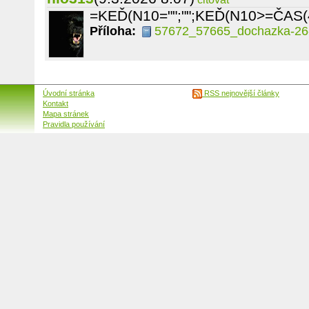
=KEĎ(N10="";"";KEĎ(N10>=ČAS(4
Příloha:
57672_57665_dochazka-26-
Úvodní stránka
RSS nejnovější články
Kontakt
Mapa stránek
Pravidla používání