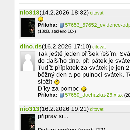
nio313
(14.2.2026 18:32)
citovat
Příloha:
57653_57652_evidence-odpr
(18kB, staženo 16x)
dino.ds
(16.2.2026 17:10)
citovat
Tak ještě jeden oříšek řeším. Sv
do dalšího dne. př: pátek je svát
Tudíž příplatek za svátek je jen
běžný den a po půlnoci svátek. 
složit
Díky za pomoc
Příloha:
57659_dochazka-26.xlsx
(2
nio313
(16.2.2026 19:21)
citovat
připrav si...
Datum směny (např. B2)