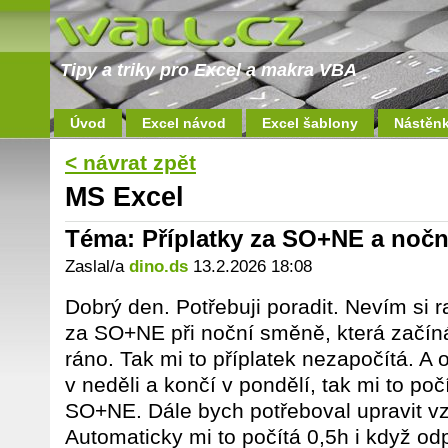
Tipy a triky pro Excel a makra VBA
Úvod
Excel návod
Excel šablony
Nástěn
< návrat zpět
MS Excel
Téma: Příplatky za SO+NE a noč
Zaslal/a
dino.ds
13.2.2026 18:08
Dobrý den. Potřebuji poradit. Nevím si 
za SO+NE při noční směně, která začíná
ráno. Tak mi to příplatek nezapočítá. A
v neděli a končí v pondělí, tak mi to po
SO+NE. Dále bych potřeboval upravit vz
Automaticky mi to počítá 0,5h i když odp