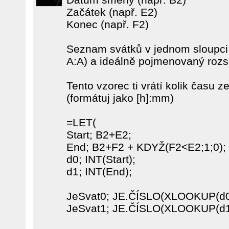
Začátek (např. E2)
Konec (např. F2)
Seznam svátků v jednom sloupci (
A:A) a ideálně pojmenovaný rozs
Tento vzorec ti vrátí kolik času
(formátuj jako [h]:mm)
=LET(
Start; B2+E2;
End; B2+F2 + KDYŽ(F2<E2;1;0);
d0; INT(Start);
d1; INT(End);
JeSvat0; JE.ČÍSLO(XLOOKUP(d0;S
JeSvat1; JE.ČÍSLO(XLOOKUP(d1;S