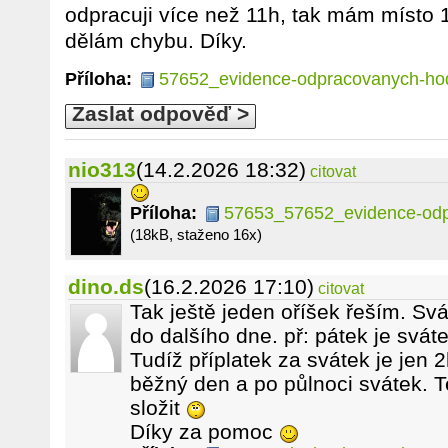
odpracuji více než 11h, tak mám místo 
dělám chybu. Díky.
Příloha:
57652_evidence-odpracovanych-hod
Zaslat odpověď >
nio313
(14.2.2026 18:32)
citovat
Příloha:
57653_57652_evidence-odpr
(18kB, staženo 16x)
dino.ds
(16.2.2026 17:10)
citovat
Tak ještě jeden oříšek řeším. Sv
do dalšího dne. př: pátek je svát
Tudíž příplatek za svátek je jen
běžný den a po půlnoci svátek. 
složit
Díky za pomoc