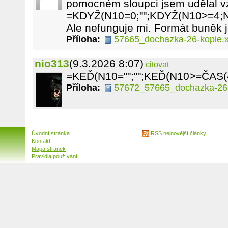
pomocném sloupci jsem udělal v
=KDYŽ(N10=0;"";KDYŽ(N10>=4;N
Ale nefunguje mi. Formát buněk 
Příloha:
57665_dochazka-26-kopie.x
nio313
(9.3.2026 8:07)
citovat
=KEĎ(N10="";"";KEĎ(N10>=ČAS(4
Příloha:
57672_57665_dochazka-26-
Úvodní stránka
RSS nejnovější články
Kontakt
Mapa stránek
Pravidla používání