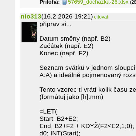
Příloha:
57659_dochazka-26.xlsx
(2
nio313
(16.2.2026 19:21)
citovat
připrav si...
Datum směny (např. B2)
Začátek (např. E2)
Konec (např. F2)
Seznam svátků v jednom sloupci (
A:A) a ideálně pojmenovaný rozs
Tento vzorec ti vrátí kolik času
(formátuj jako [h]:mm)
=LET(
Start; B2+E2;
End; B2+F2 + KDYŽ(F2<E2;1;0);
d0; INT(Start);