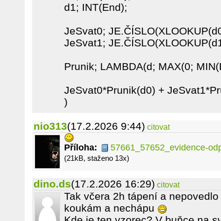
d1; INT(End);
JeSvat0; JE.ČÍSLO(XLOOKUP(d0;S
JeSvat1; JE.ČÍSLO(XLOOKUP(d1;S
Prunik; LAMBDA(d; MAX(0; MIN(En
JeSvat0*Prunik(d0) + JeSvat1*Pr
)
nio313
(17.2.2026 9:44)
citovat
Příloha:
57661_57652_evidence-odpr
(21kB, staženo 13x)
dino.ds
(17.2.2026 16:29)
citovat
Tak včera 2h tápení a nepovedlo 
koukám a nechápu
Kde je ten vzorec? V buňce na s