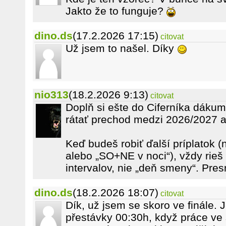
Jakto že to funguje?
dino.ds
(17.2.2026 17:15)
citovat
Už jsem to našel. Díky
nio313
(18.2.2026 9:13)
citovat
Doplň si ešte do Ciferníka dákum
rátať prechod medzi 2026/2027 ak
Keď budeš robiť ďalší príplatok (
alebo „SO+NE v noci“), vždy rieš
intervalov, nie „deň smeny“. Pr
dino.ds
(18.2.2026 18:07)
citovat
Dík, už jsem se skoro ve finále. 
přestávky 00:30h, když práce ve 