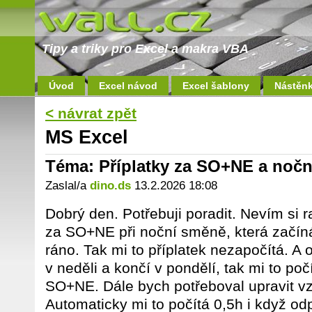
Tipy a triky pro Excel a makra VBA
Úvod
Excel návod
Excel šablony
Nástěn
< návrat zpět
MS Excel
Téma: Příplatky za SO+NE a noč
Zaslal/a
dino.ds
13.2.2026 18:08
Dobrý den. Potřebuji poradit. Nevím si 
za SO+NE při noční směně, která začíná
ráno. Tak mi to příplatek nezapočítá. A
v neděli a končí v pondělí, tak mi to po
SO+NE. Dále bych potřeboval upravit vz
Automaticky mi to počítá 0,5h i když odp