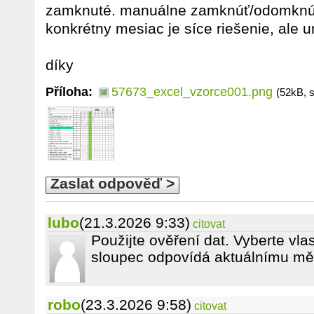
zamknuté. manuálne zamknúť/odomknúť
konkrétny mesiac je síce riešenie, ale 
díky
Příloha:
57673_excel_vzorce001.png
(52kB, 
Zaslat odpověď >
lubo
(21.3.2026 9:33)
citovat
Použijte ověření dat. Vyberte vla
sloupec odpovídá aktuálnímu měs
robo
(23.3.2026 9:58)
citovat