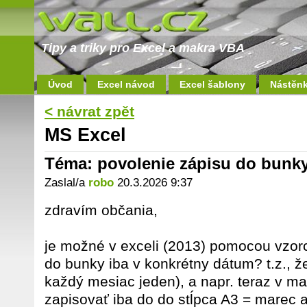
Tipy a triky pro Excel a makra VBA
Úvod
Excel návod
Excel šablony
Nástěn
< návrat zpět
MS Excel
Téma: povolenie zápisu do bunk
Zaslal/a
robo
20.3.2026 9:37
zdravím občania,
je možné v exceli (2013) pomocou vzorc
do bunky iba v konkrétny dátum? t.z., 
každý mesiac jeden), a napr. teraz v ma
zapisovať iba do do stĺpca A3 = marec a