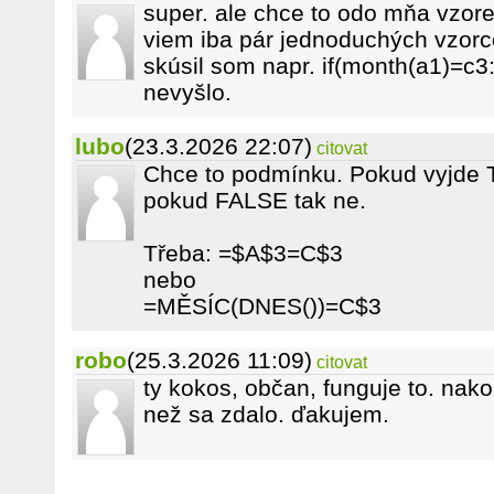
super. ale chce to odo mňa vzore
viem iba pár jednoduchých vzorco
skúsil som napr. if(month(a1)=c3:n
nevyšlo.
lubo
(23.3.2026 22:07)
citovat
Chce to podmínku. Pokud vyjde T
pokud FALSE tak ne.
Třeba: =$A$3=C$3
nebo
=MĚSÍC(DNES())=C$3
robo
(25.3.2026 11:09)
citovat
ty kokos, občan, funguje to. nak
než sa zdalo. ďakujem.