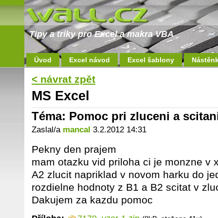
Tipy a triky pro Excel a makra VBA
Úvod
Excel návod
Excel šablony
Nástěn
< návrat zpět
MS Excel
Téma: Pomoc pri zluceni a scitan
Zaslal/a
mancal
3.2.2012 14:31
Pekny den prajem
mam otazku vid priloha ci je monzne v x
A2 zlucit napriklad v novom harku do j
rozdielne hodnoty z B1 a B2 scitat v z
Dakujem za kazdu pomoc