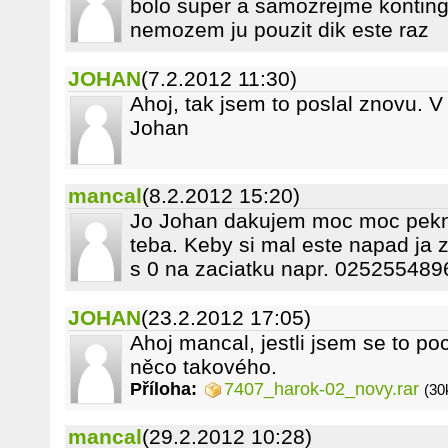
bolo super a samozrejme kontinge
nemozem ju pouzit dik este raz
JOHAN
(7.2.2012 11:30)
Ahoj, tak jsem to poslal znovu. V
Johan
mancal
(8.2.2012 15:20)
Jo Johan dakujem moc moc pekne
teba. Keby si mal este napad ja z
s 0 na zaciatku napr. 0252554896
JOHAN
(23.2.2012 17:05)
Ahoj mancal, jestli jsem se to po
něco takového.
Příloha:
7407_harok-02_novy.rar
(30
mancal
(29.2.2012 10:28)