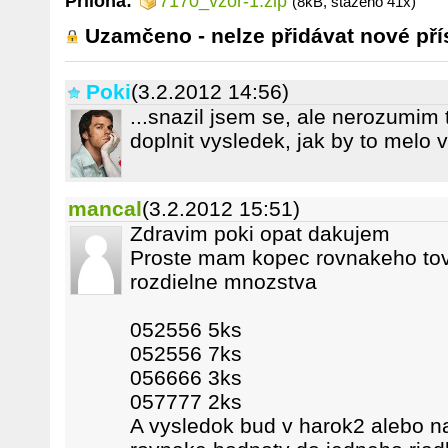
Příloha:
7170_vzor-1.zip
(8kB, staženo 41x)
Uzamčeno - nelze přidávat nové pří
Poki
(3.2.2012 14:56)
...snazil jsem se, ale nerozumim
doplnit vysledek, jak by to melo
mancal
(3.2.2012 15:51)
Zdravim poki opat dakujem
Proste mam kopec rovnakeho tov
rozdielne mnozstva
052556 5ks
052556 7ks
056666 3ks
057777 2ks
A vysledok bud v harok2 alebo nap