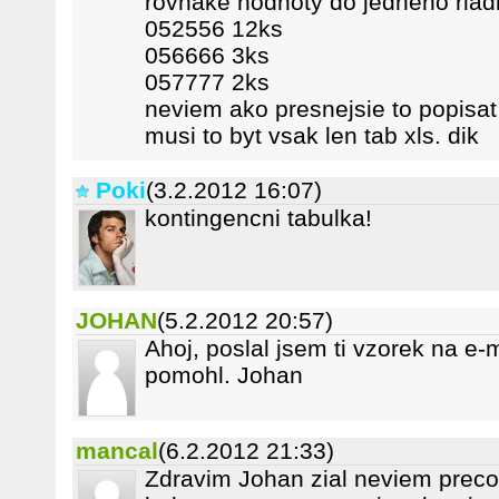
rovnake hodnoty do jedneho riad
052556 12ks
056666 3ks
057777 2ks
neviem ako presnejsie to popisat
musi to byt vsak len tab xls. dik
Poki
(3.2.2012 16:07)
kontingencni tabulka!
JOHAN
(5.2.2012 20:57)
Ahoj, poslal jsem ti vzorek na e-ma
pomohl. Johan
mancal
(6.2.2012 21:33)
Zdravim Johan zial neviem preco 