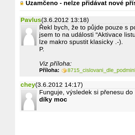
Uzamčeno - nelze přidávat nové pří
Pavlus
(3.6.2012 13:18)
Řekl bych, že to půjde pouze s 
jsem to na události "Aktivace list
lze makro spustit klasicky .-).
P.
Viz příloha:
Příloha:
8715_cislovani_dle_podmink
chey
(3.6.2012 14:17)
Funguje, výsledek si přenesu do l
díky moc