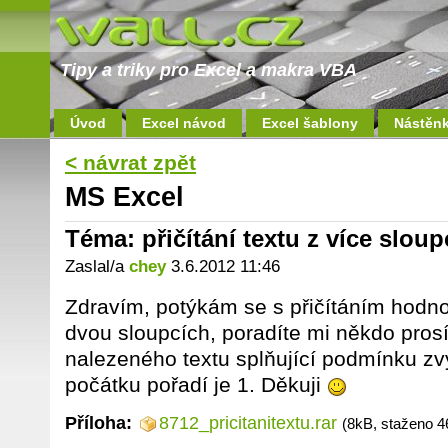
Tipy a triky pro Excel a makra VBA
Úvod
Excel návod
Excel šablony
Nástěn
< návrat zpět
MS Excel
Téma: přičítání textu z více slou
Zaslal/a
chey
3.6.2012 11:46
Zdravím, potýkám se s přičítáním hodno
dvou sloupcích, poradíte mi někdo pro
nalezeného textu splňující podmínku zv
počátku pořadí je 1. Děkuji
Příloha:
8712_pricitanitextu.rar
(8kB, staženo 4