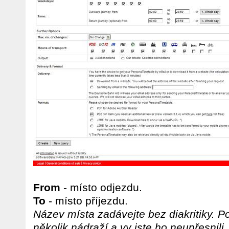
From
- místo odjezdu.
To
- místo příjezdu.
Název místa zadávejte bez diakritiky. 
několik nádraží a vy jste ho neupřesnil