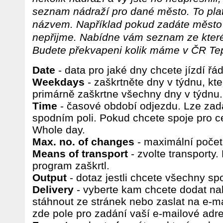
seznam nádraží pro dané město. To pla
názvem. Například pokud zadáte město T
nepřijme. Nabídne vám seznam ze které
Budete překvapeni kolik máme v ČR Tep
Date
- data pro jaké dny chcete jízdí řád
Weekdays
- zaškrtněte dny v týdnu, kt
primárně zaškrtne všechny dny v týdnu.
Time
- časové období odjezdu. Lze zada
spodním poli. Pokud chcete spoje pro ce
Whole day.
Max. no. of changes
- maximální počet
Means of transport
- zvolte transporty.
program zaškrtl.
Output
- dotaz jestli chcete všechny sp
Delivery
- vyberte kam chcete dodat nal
stáhnout ze stránek nebo zaslat na e-mai
zde pole pro zadání vaší e-mailové adre