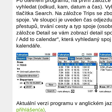
Po otevření programu, na první záložce 
vyhledat (odkud, kam, datum a čas). Vy
tlačítka Search. Na záložce Trips se z
spoje. Ve sloupci je uveden čas odjezdu
přestupů, trvání cesty a typ spoje (osobni
záložce Detail se vám zobrazí detail sp
/ Add to calendar", která vyhledaný spo
kalendáře.
Aktuální verzi programu v anglickém ja
přihlášen(a)
.