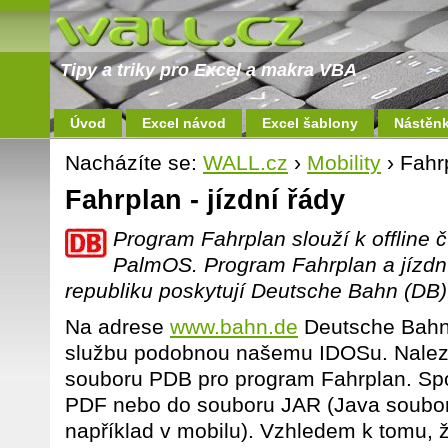
Tipy a triky pro Excel a makra VBA
Úvod
Excel návod
Excel šablony
Nástěn
Nacházíte se:
WALL.cz
›
Mobility
› Fahrp
Fahrplan - jízdní řády
Program Fahrplan slouží k offline 
PalmOS. Program Fahrplan a jízdn
republiku poskytují Deutsche Bahn (DB)
Na adrese
www.bahn.de
Deutsche Bahn 
službu podobnou našemu IDOSu. Naleze
souboru PDB pro program Fahrplan. Spo
PDF nebo do souboru JAR (Java soubor, 
například v mobilu). Vzhledem k tomu, 