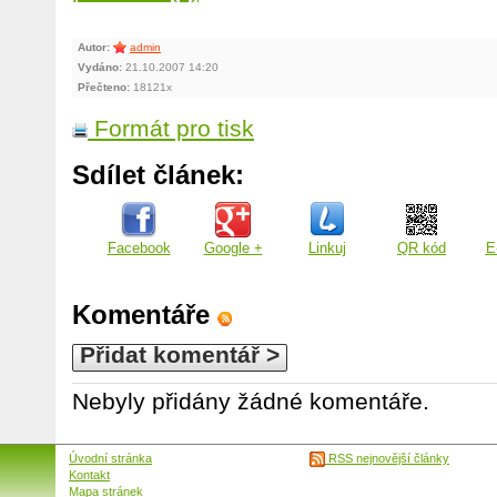
Autor:
admin
Vydáno:
21.10.2007 14:20
Přečteno:
18121x
Formát pro tisk
Sdílet článek:
Facebook
Google +
Linkuj
QR kód
E
Komentáře
Přidat komentář >
Nebyly přidány žádné komentáře.
Úvodní stránka
RSS nejnovější články
Kontakt
Mapa stránek