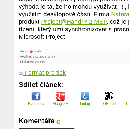
výhoda je ta, že ho mohou využívat i ti,
využitím desktopové části. Firma
Natar
produkt
Project@Hand™ 2 MSP
, což je
řízení, který umí synchronizovat a praco
Microsoft Project.
Autor:
admin
Vydáno:
18.7.2008 16:15
Přečteno:
15056x
Formát pro tisk
Sdílet článek:
Facebook
Google +
Linkuj
QR kód
E
Komentáře