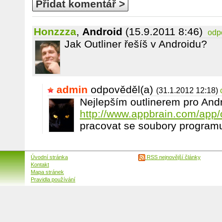
Přidat komentář >
Honzzza
,
Android
(15.9.2011 8:46)
odp
Jak Outliner řešíš v Androidu?
admin
odpověděl(a)
(31.1.2012 12:18)
Nejlepším outlinerem pro Andr
http://www.appbrain.com/app/out
pracovat se soubory program
Úvodní stránka
RSS nejnovější články
Kontakt
Mapa stránek
Pravidla používání