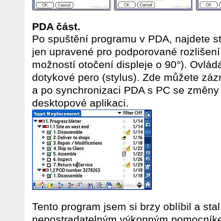
PDA část.
Po spuštění programu v PDA, najdete st
jen upravené pro podporované rozlišení
možností otočení displeje o 90°). Ovlád
dotykové pero (stylus). Zde můžete záz
a po synchronizaci PDA s PC se změny s
desktopové aplikaci.
Tento program jsem si brzy oblíbil a st
nepostradatelným výkonným pomocníke