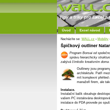
Tipy a triky pro Excel 
Úvod
Excel návod
Nacházíte se:
WALL.cz
›
Mobility
›
Špičkový outliner Nata
Program Bonsai od společn
správu hierarchicky struktu
zabývá čímkoliv kreativním doma č
Outlinery jsou program
architektuře. Patří mezi
mít komplexní přehled 
manažeři firem, ale tak
Instalace.
Instalační balík obsahuje desktop
vašem PC instalována desktopová 
instalace do PDA provede po spu