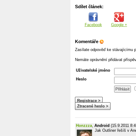
Sdílet článek:
Facebook
Google +
Komentáře
Zasílate odpověď ke stávajícímu p
Nemáte oprávnění přidávat příspě
Uživatelské jméno
Heslo
Registrace >
Ztracené heslo >
Honzzza
,
Android
(15.9.2011 8:4
Jak Outliner řešíš v An