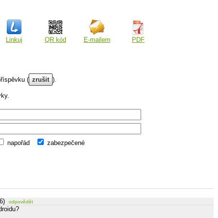
Linkuj
QR kód
E-mailem
PDF
říspěvku (
zrušit
).
vky.
napořád
zabezpečené
6)
odpovědět
droidu?