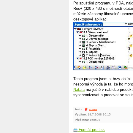
Po spuštění programu v PDA, najde
Res+ (320 x 480 s možností otočení
můžete záznamy libovolně upravov
desktopové aplikaci.
Tento program jsem si brzy oblíb
nesporná výhoda je ta, že ho mohou
Natara
má ještě v nabídce produk
synchronizovat a pracovat se soubo
Autor:
admin
Vydáno:
18.7.2008 16:15
Přečteno:
15052x
Formát pro tisk