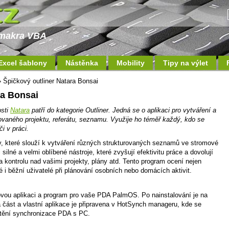
a makra VBA
Excel šablony
Nástěnka
Mobility
Tipy na výlet
 Špičkový outliner Natara Bonsai
ra Bonsai
osti
Natara
patří do kategorie Outliner. Jedná se o aplikaci pro vytváření a
rovaného projektu, referátu, seznamu. Využije ho téměř každý, kdo se
i v práci.
y, které slouží k vytváření různých strukturovaných seznamů ve stromové
 silné a velmi oblíbené nástroje, které zvyšují efektivitu práce a dovolují
a kontrolu nad vašimi projekty, plány atd. Tento program ocení nejen
é i běžní uživatelé při plánování osobních nebo domácích aktivit.
ovou aplikaci a program pro vaše PDA PalmOS. Po nainstalování je na
část a vlastní aplikace je připravena v HotSynch manageru, kde se
štění synchronizace PDA s PC.