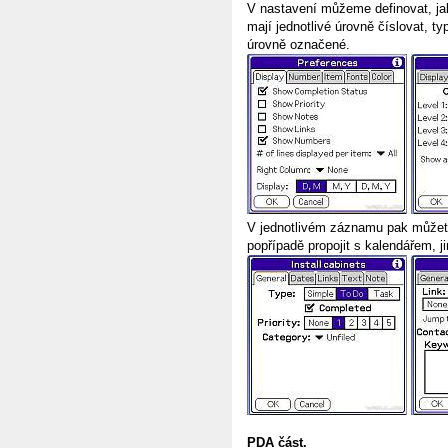
V nastavení můžeme definovat, jaké
mají jednotlivé úrovně číslovat, t
úrovně označené.
V jednotlivém záznamu pak můžete n
popřípadě propojit s kalendářem, 
PDA část.