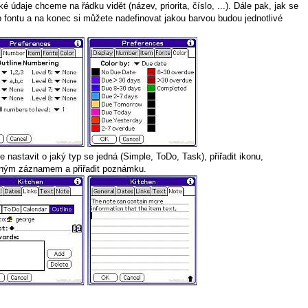
 údaje chceme na řádku vidět (název, priorita, číslo, ...). Dále pak, jak se
yp fontu a na konec si můžete nadefinovat jakou barvou budou jednotlivé
astavit o jaký typ se jedná (Simple, ToDo, Task), přiřadit ikonu,
jiným záznamem a přiřadit poznámku.