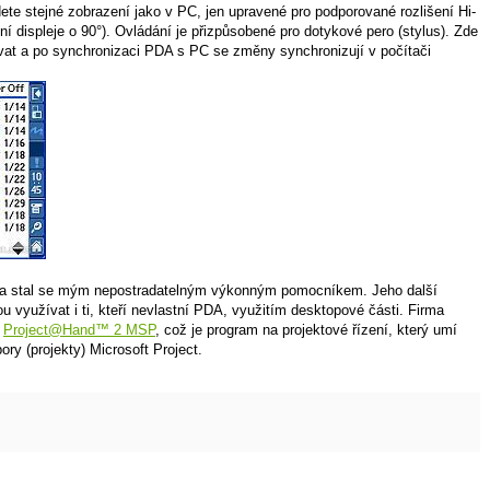
te stejné zobrazení jako v PC, jen upravené pro podporované rozlišení Hi-
 displeje o 90°). Ovládání je přizpůsobené pro dotykové pero (stylus). Zde
at a po synchronizaci PDA s PC se změny synchronizují v počítači
il a stal se mým nepostradatelným výkonným pomocníkem. Jeho další
 využívat i ti, kteří nevlastní PDA, využitím desktopové části. Firma
t
Project@Hand™ 2 MSP
, což je program na projektové řízení, který umí
ry (projekty) Microsoft Project.