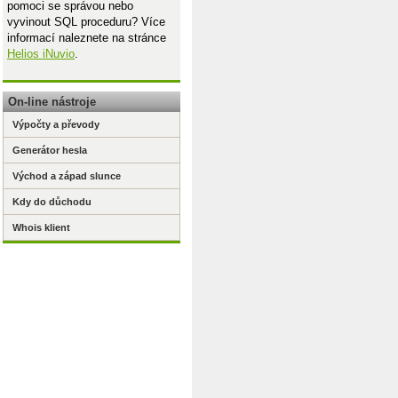
pomoci se správou nebo
vyvinout SQL proceduru? Více
informací naleznete na stránce
Helios iNuvio
.
On-line nástroje
Výpočty a převody
Generátor hesla
Východ a západ slunce
Kdy do důchodu
Whois klient