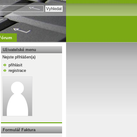
Fórum
Uživatelské menu
Nejste přihlášen(a)
přihlásit
registrace
\n
Formulář Faktura