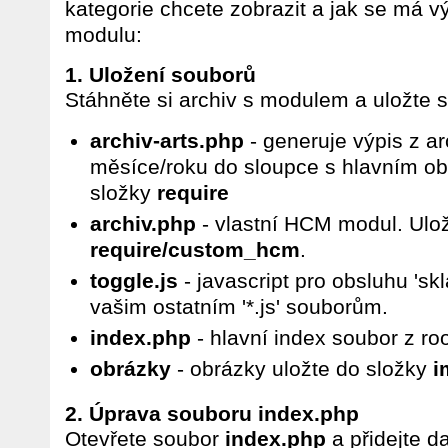
kategorie chcete zobrazit a jak se má vý
modulu:
1. Uložení souborů
Stáhněte si archiv s modulem a uložte 
archiv-arts.php
- generuje výpis z a
měsíce/roku do sloupce s hlavním o
složky
require
archiv.php
- vlastní HCM modul. Ulož
require/custom_hcm
.
toggle.js
- javascript pro obsluhu 'sk
vašim ostatním '*.js' souborům.
index.php
- hlavní index soubor z roo
obrázky
- obrázky uložte do složky
i
2. Úprava souboru index.php
Otevřete soubor
index.php
a přidejte d