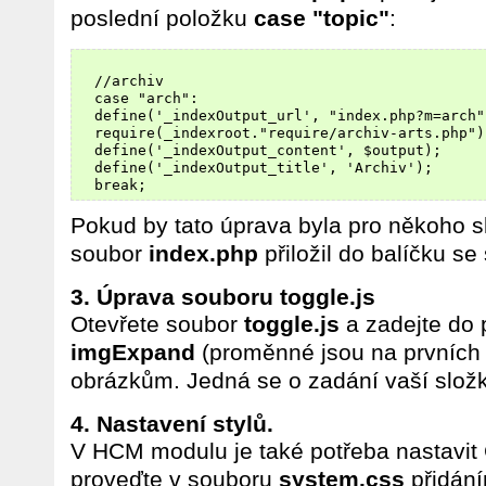
poslední položku
case "topic"
:
  //archiv

  case "arch":

  define('_indexOutput_url', "index.php?m=arch")
  require(_indexroot."require/archiv-arts.php");
  define('_indexOutput_content', $output);

  define('_indexOutput_title', 'Archiv');

Pokud by tato úprava byla pro někoho s
soubor
index.php
přiložil do balíčku se 
3. Úprava souboru toggle.js
Otevřete soubor
toggle.js
a zadejte do
imgExpand
(proměnné jsou na prvních 
obrázkům. Jedná se o zadání vaší složk
4. Nastavení stylů.
V HCM modulu je také potřeba nastavit 
proveďte v souboru
system.css
přidán