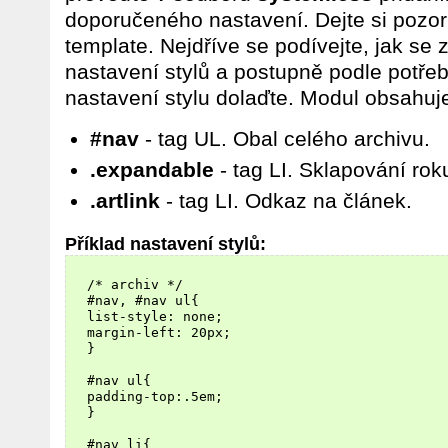
doporučeného nastavení. Dejte si pozor
template. Nejdříve se podívejte, jak se
nastavení stylů a postupně podle potř
nastavení stylu dolaďte. Modul obsahuje i
#nav
- tag UL. Obal celého archivu.
.expandable
- tag LI. Sklapování rok
.artlink
- tag LI. Odkaz na článek.
Příklad nastavení stylů:
  /* archiv */

  #nav, #nav ul{

  list-style: none;

  margin-left: 20px;

  }

  #nav ul{

  padding-top:.5em;

  }

  #nav li{
