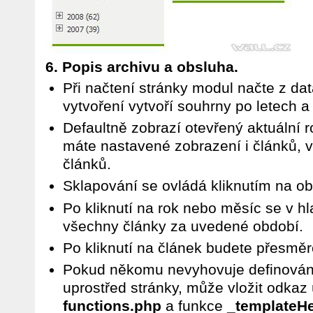
6. Popis archivu a obsluha.
Při načtení stránky modul načte z da
vytvoření vytvoří souhrny po letech a
Defaultně zobrazí otevřený aktuální r
máte nastavené zobrazení i článků,
článků.
Sklapování se ovládá kliknutím na o
Po kliknutí na rok nebo měsíc se v hl
všechny články za uvedené období.
Po kliknutí na článek budete přesměr
Pokud někomu nevyhovuje definování
uprostřed stránky, může vložit odka
functions.php
a funkce
_templateH