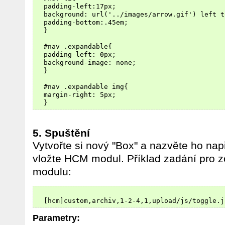
  padding-left:17px;

  background: url('../images/arrow.gif') left t
  padding-bottom:.45em;

  }

  #nav .expandable{

  padding-left: 0px;

  background-image: none;

  }

  #nav .expandable img{

  margin-right: 5px;

5. Spuštění
Vytvořte si nový "Box" a nazvěte ho nap
vložte HCM modul. Příklad zadání pro 
modulu:
Parametry: