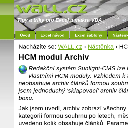
Tipy a triky pro Excel a makra VBA
Úvod
Excel návod
Excel šablony
Nástěn
Nacházíte se:
WALL.cz
›
Nástěnka
› HC
HCM modul Archiv
Redakční systém Sunlight-CMS lze l
vlastními HCM moduly. Vzhledem k 
neobsahuje archiv článků formou souhrn
jsem jednoduchý 'sklapovací' archiv člá
boxu.
Jak jsem uvedl, archiv zobrazí všechny
kategorií formou souhrnu po letech, měs
uvedeno kolik obsahuje článků. Paramet