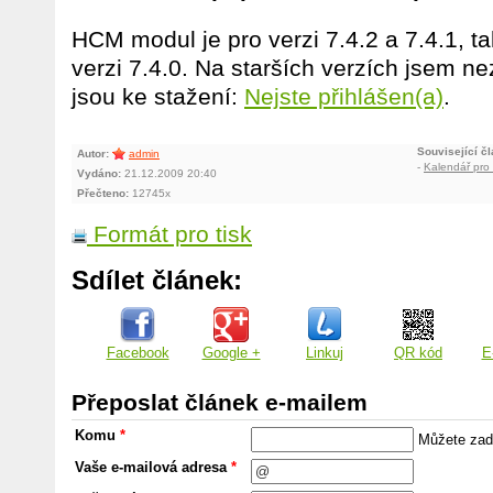
HCM modul je pro verzi 7.4.2 a 7.4.1, t
verzi 7.4.0. Na starších verzích jsem 
jsou ke stažení:
Nejste přihlášen(a)
.
Související č
Autor:
admin
-
Kalendář pro
Vydáno:
21.12.2009 20:40
Přečteno:
12745x
Formát pro tisk
Sdílet článek:
Facebook
Google +
Linkuj
QR kód
E
Přeposlat článek e-mailem
Komu
*
Můžete zada
Vaše e-mailová adresa
*