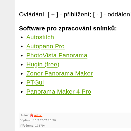
Ovládání: [ + ] - přiblížení; [ - ] - oddálen
Software pro zpracování snímků:
Autostitch
Autopano Pro
PhotoVista Panorama
Hugin (free)
Zoner Panorama Maker
PTGui
Panorama Maker 4 Pro
Autor:
admin
Vydáno:
15.7.2007 16:56
Přečteno:
17379x