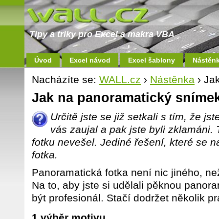
Tipy a triky pro Excel a makra VBA
Úvod
Excel návod
Excel šablony
Nástěn
Nacházíte se:
WALL.cz
›
Nástěnka
› Ja
Jak na panoramatický sníme
Určitě jste se již setkali s tím, že jst
vás zaujal a pak jste byli zklamáni
fotku nevešel. Jediné řešení, které se n
fotka.
Panoramatická fotka není nic jiného, n
Na to, aby jste si udělali pěknou panor
být profesionál. Stačí dodržet několik pr
1.výběr motivu