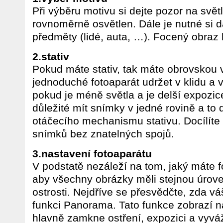
Při výběru motivu si dejte pozor na svět
rovnoměrně osvětlen. Dále je nutné si d
předměty (lidé, auta, …). Focený obraz b
2.stativ
Pokud máte stativ, tak máte obrovskou v
jednoduché fotoaparát udržet v klidu a v 
pokud je méně světla a je delší expozice
důležité mít snímky v jedné rovině a to d
otáčecího mechanismu stativu. Docílíte 
snímků bez znatelných spojů.
3.nastavení fotoaparátu
V podstatě nezáleží na tom, jaký máte fo
aby všechny obrázky měli stejnou úrove
ostrosti. Nejdříve se přesvědčte, zda v
funkci Panorama. Tato funkce zobrazí na
hlavně zamkne ostření, expozici a vyváž