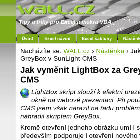
Tipy a triky pro Excel a makra VBA
Úvod
Excel návod
Excel šablony
Nástěn
Nacházíte se:
WALL.cz
›
Nástěnka
› Ja
GreyBox v SunLight-CMS
Jak vyměnit LightBox za Gre
CMS
LightBox skript slouží k efektní pre
okně na webové prezentaci. Při použ
CMS jsem však narazil na řadu problém
nahradil skriptem GreyBox.
Kromě otevření jednoho obrázku umí i s
především podporuje i otevření nového