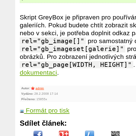
Skript GreyBox je připraven pro pouřív
galeriích. Pokud budete chtít zobrazit 
nebo v sekci, je potřeba doplnit odkaz
rel="gb_image[]"
pro samostatný 
rel="gb_imageset[galerie]"
pro
obrázků. Pro zobrazení jednotlivých str
rel="gb_page[WIDTH, HEIGHT]"
dokumentaci
.
Autor:
admin
Vydáno:
28.2.2008 17:14
Přečteno:
15855x
Formát pro tisk
Sdílet článek: