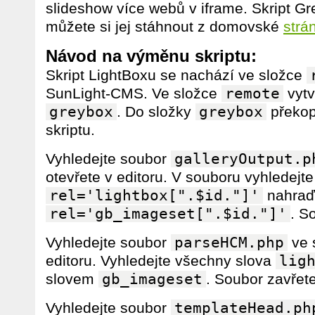
slideshow více webů v iframe. Skript G
můžete si jej stáhnout z domovské
strá
Návod na výměnu skriptu:
Skript LightBoxu se nachází ve složce
SunLight-CMS. Ve složce
remote
vytv
greybox
. Do složky
greybox
překop
skriptu.
Vyhledejte soubor
galleryOutput.p
otevřete v editoru. V souboru vyhledejte
rel='lightbox[".$id."]'
nahraď
rel='gb_imageset[".$id."]'
. S
Vyhledejte soubor
parseHCM.php
ve 
editoru. Vyhledejte všechny slova
lig
slovem
gb_imageset
. Soubor zavřete
Vyhledejte soubor
templateHead.ph