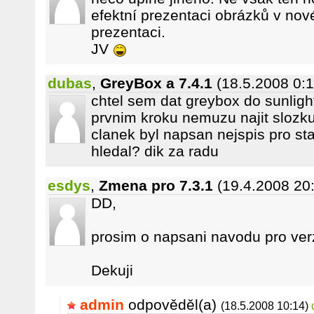
efektní prezentaci obrázků v n
prezentaci.
JV
dubas
,
GreyBox a 7.4.1
(18.5.2008 0:1
chtel sem dat greybox do sunligh
prvnim kroku nemuzu najit slozku
clanek byl napsan nejspis pro st
hledal? dik za radu
esdys
,
Zmena pro 7.3.1
(19.4.2008 20
DD,
prosim o napsani navodu pro verz
Dekuji
admin
odpověděl(a)
(18.5.2008 10:14)