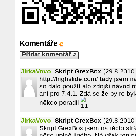
Komentáře
Přidat komentář >
JirkaVovo
,
Skript GrexBox
(29.8.2010
http://highslide.com/ tady jsem 
se dalo použít ale zdejší návod 
ani pro 7.4.1. Zdá se že by ro by
někdo poradil
JirkaVovo
,
Skript GrexBox
(29.8.2010
Skript GrexBox jsem na těcto st
něco uplně jiného. Né však ten no