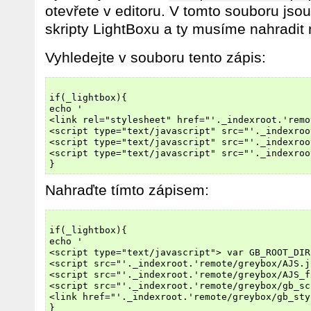
otevřete v editoru. V tomto souboru js
skripty LightBoxu a ty musíme nahradit
Vyhledejte v souboru tento zápis:
if(_lightbox){

echo '

<link rel="stylesheet" href="'._indexroot.'remo
<script type="text/javascript" src="'._indexroo
<script type="text/javascript" src="'._indexroo
<script type="text/javascript" src="'._indexroo
Nahraďte tímto zápisem:
if(_lightbox){

echo '

<script type="text/javascript"> var GB_ROOT_DIR
<script src="'._indexroot.'remote/greybox/AJS.j
<script src="'._indexroot.'remote/greybox/AJS_f
<script src="'._indexroot.'remote/greybox/gb_sc
<link href="'._indexroot.'remote/greybox/gb_sty