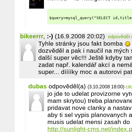
$query=mysql_query("SELECT id,title
bikeerrr
,
:-)
(16.9.2008 20:02)
odpovědět
Tyhle stránky jsou fakt bomba
dozvěděl a pak i naučil na mých s
další super věc!!! Ještě kdyby ta
zadat např. kalendář akcí a nemá 
super... dííííky moc a autorovi pa
dubas
odpověděl(a)
(3.10.2008 18:00)
cit
jo jde to udelat provizorne vytvo
mam skrytou) treba planovan
pridavat nove clanky a nastav
aby ti sel vypis planovanych
musis udelat mensi zasah do 
http://sunlight-cms.net/inde