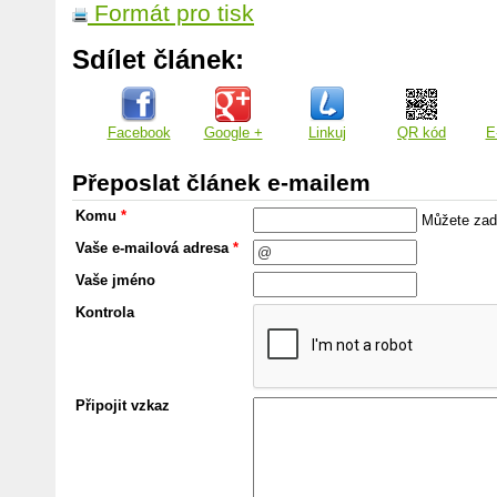
Formát pro tisk
Sdílet článek:
Facebook
Google +
Linkuj
QR kód
E
Přeposlat článek e-mailem
Komu
*
Můžete zada
Vaše e-mailová adresa
*
Vaše jméno
Kontrola
Připojit vzkaz