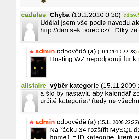
cadafee
,
Chyba
(10.1.2010 0:30)
odpov
Udělal jsem vše podle navodu,al
http://danisek.borec.cz/ . Díky z
admin
odpověděl(a)
(10.1.2010 22:28)
Hosting WZ nepodporuji funkc
alistaire
,
výběr kategorie
(15.11.2009 
a šlo by nastavit, aby kalendář 
určité kategorie? (tedy ne všechn
admin
odpověděl(a)
(15.11.2009 22:22)
Na řádku 34 rozšířit MySQL dot
home1 = ID kategorie, která se