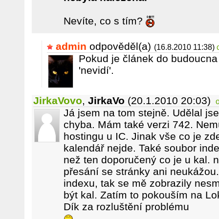
Nevíte, co s tím?
admin
odpověděl(a)
(16.8.2010 11:38)
Pokud je článek do budoucna
'nevidí'.
JirkaVovo
,
JirkaVo
(20.1.2010 20:03)
Já jsem na tom stejně. Udělal js
chyba. Mám také verzi 742. Nemů
hostingu u IC. Jinak vše co je zd
kalendář nejde. Také soubor inde
než ten doporučený co je u kal. n
přesání se stránky ani neukážou. 
indexu, tak se mě zobrazily nesm
být kal. Zatím to pokouším na Lo
Dík za rozluštění problému