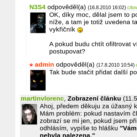
N3S4
odpověděl(a)
(16.8.2010 16:02)
cito
OK, díky moc, dělal jsem to p
níže, a tam je totiž uvedena t
vykřičník
A pokud budu chtít ofiltrovat 
postupovat?
admin
odpověděl(a)
(17.8.2010 10:54)
Tak bude stačit přidat další 
martinvlorenc
,
Zobrazení článku
(11.
Ahoj, předem děkuju za úžasný k
Mám problém: pokud nastavím č
zobrazí se mi jen, pokud jsem př
odhlásím, vypíše to hlášku
"Vám
nebyla nalezena."