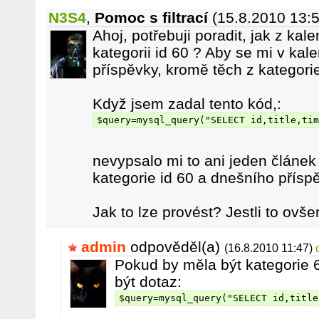
N3S4
,
Pomoc s filtrací
(15.8.2010 13:5
Ahoj, potřebuji poradit, jak z kal
kategorii id 60 ? Aby se mi v kal
příspěvky, kromě těch z kategorie
Když jsem zadal tento kód,:
$query=mysql_query("SELECT id,title,tim
nevypsalo mi to ani jeden článek
kategorie id 60 a dnešního přísp
Jak to lze provést? Jestli to ovš
admin
odpověděl(a)
(16.8.2010 11:47)
Pokud by měla být kategorie 
být dotaz:
$query=mysql_query("SELECT id,title