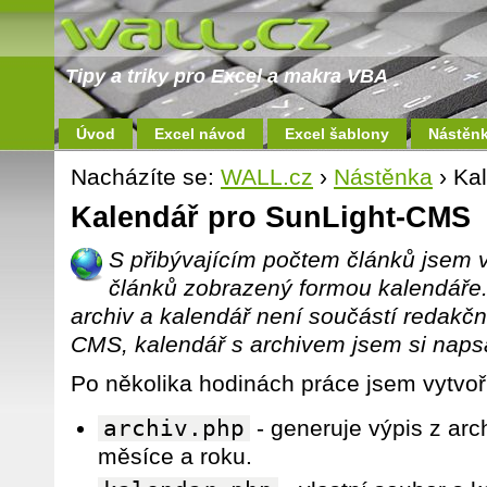
Tipy a triky pro Excel a makra VBA
Úvod
Excel návod
Excel šablony
Nástěn
Nacházíte se:
WALL.cz
›
Nástěnka
› Ka
Kalendář pro SunLight-CMS
S přibývajícím počtem článků jsem v
článků zobrazený formou kalendáře
archiv a kalendář není součástí redakč
CMS, kalendář s archivem jsem si napsa
Po několika hodinách práce jsem vytvoř
archiv.php
- generuje výpis z arc
měsíce a roku.