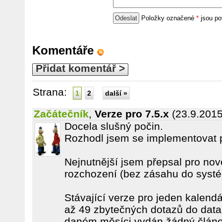
Položky označené
*
jsou po
Komentáře
Přidat komentář >
Strana:
1
2
další »
Začátečník
,
Verze pro 7.5.x
(23.9.2015
Docela slušný počin.
Rozhodl jsem se implementovat pr
Nejnutnější jsem přepsal pro novo
rozchození (bez zásahu do systé
Stávající verze pro jeden kalendá
až 49 zbytečných dotazů do data
daném měsíci vydán žádný článe