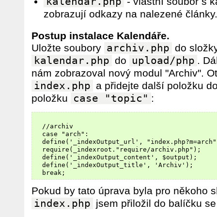
kalendar.php
- vlastní soubor s 
zobrazují odkazy na nalezené články
Postup instalace Kalendáře.
Uložte soubory
archiv.php
do složk
kalendar.php
do
upload/php
. Dá
nám zobrazoval nový modul "Archiv". O
index.php
a přidejte další položku d
položku
case "topic"
:
  //archiv

  case "arch":

  define('_indexOutput_url', "index.php?m=arch")
  require(_indexroot."require/archiv.php");

  define('_indexOutput_content', $output);

  define('_indexOutput_title', 'Archiv');

Pokud by tato úprava byla pro někoho s
index.php
jsem přiložil do balíčku se 