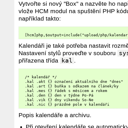
Vytvořte si nový "Box" a nazvěte ho nap
vlože HCM modul na spuštění PHP kód
například takto:
Kalendáři je také potřeba nastavit rozmě
Nastavení stylů proveďte v souboru
sy
přiřazena třída
kal
.
  /* kalendář */

  .kal .akt {} označení aktuálního dne "dnes"

  .kal .art {} buňka s odkazem na článek/ky

  .kal .mes {} řádek s měsícem a rokem

  .kal .den {} den v týdne Po-Pá

  .kal .vik {} dny víkendu So-Ne

Popis kalendáře a archivu.
Při otevření kalendáře se automatick