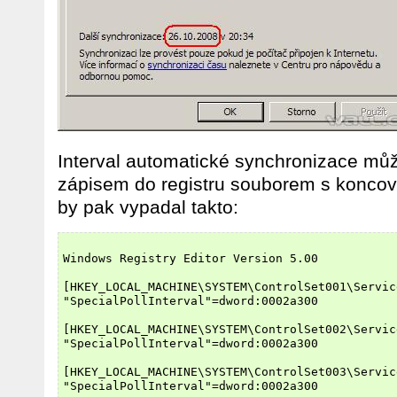
Interval automatické synchronizace můž
zápisem do registru souborem s konco
by pak vypadal takto:
Windows Registry Editor Version 5.00

[HKEY_LOCAL_MACHINE\SYSTEM\ControlSet001\Servic
"SpecialPollInterval"=dword:0002a300

[HKEY_LOCAL_MACHINE\SYSTEM\ControlSet002\Servic
"SpecialPollInterval"=dword:0002a300

[HKEY_LOCAL_MACHINE\SYSTEM\ControlSet003\Servic