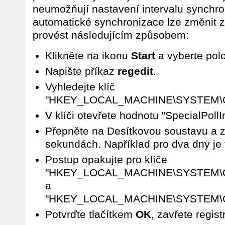
neumožňují nastavení intervalu synchron
automatické synchronizace lze změnit z
provést následujícím způsobem:
Klikněte na ikonu
Start
a vyberte po
Napište příkaz
regedit
.
Vyhledejte klíč
"HKEY_LOCAL_MACHINE\SYSTEM\Contr
V klíči otevřete hodnotu "SpecialPollIn
Přepněte na Desítkovou soustavu a za
sekundách. Například pro dva dny je
Postup opakujte pro klíče
"HKEY_LOCAL_MACHINE\SYSTEM\Cont
a
"HKEY_LOCAL_MACHINE\SYSTEM\Contr
Potvrďte tlačítkem
OK
, zavřete regist