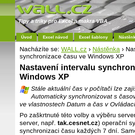
Tipy a triky pro Excel a makra VBA
Úvod
Excel návod
Excel šablony
Nástěn
Nacházíte se:
WALL.cz
›
Nástěnka
› Nas
synchronizace času ve Windows XP
Nastavení intervalu synchron
Windows XP
Stále aktuální čas v počítači lze zaj
Automaticky synchronizovat s časo
ve vlastnostech Datum a čas v Ovládac
Po zaškrtnuté této volby a výběru serve
server, např.
tak.cesnet.cz
) operační s
synchronizaci času každých 7 dní. Sam