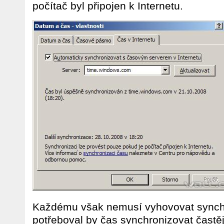
počítač byl připojen k Internetu.
Každému však nemusí vyhovovat synchr
potřeboval by čas synchronizovat častě