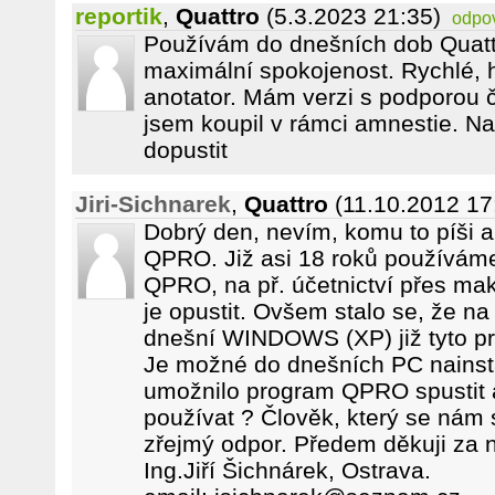
reportik
,
Quattro
(5.3.2023 21:35)
odpo
Používám do dnešních dob Quatt
maximální spokojenost. Rychlé, h
anotator. Mám verzi s podporou č
jsem koupil v rámci amnestie. N
dopustit
Jiri-Sichnarek
,
Quattro
(11.10.2012 17
Dobrý den, nevím, komu to píši a
QPRO. Již asi 18 roků používáme
QPRO, na př. účetnictví přes ma
je opustit. Ovšem stalo se, že n
dnešní WINDOWS (XP) již tyto pr
Je možné do dnešních PC nainsta
umožnilo program QPRO spustit a
používat ? Člověk, který se nám
zřejmý odpor. Předem děkuji za 
Ing.Jiří Šichnárek, Ostrava.