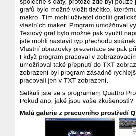
společně s daty, protože zde byl pouze j
grafů bylo možné vložit tlačítko, kterému
makro. Tím mohl uživatel docílit grafic
vlastních maker. Program umožňoval vytv
Textový graf bylo možné pak využít nap
jste mohli nastavit typ přechodu stráne
Vlastní obrazovky prezentace se pak při
I když program pracoval v zobrazova
umožňoval také přepnutí do TXT zobraz
zobrazení byl program zásadně rychlejší
pracovali jen v TXT zobrazení.
Setkali jste se s programem Quattro 
Pokud ano, jaké jsou vaše zkušenosti?
Malá galerie z pracovního prostředí Q