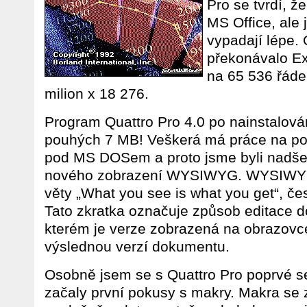
Pro se tvrdí, že
MS Office, ale
vypadají lépe. 
překonávalo Ex
na 65 536 řád
milion x 18 276.
Program Quattro Pro 4.0 po nainstalován
pouhých 7 MB! Veškerá má práce na počí
pod MS DOSem a proto jsme byli nadšen
nového zobrazení WYSIWYG. WYSIWYG 
věty „What you see is what you get“, čes
Tato zkratka označuje způsob editace d
kterém je verze zobrazená na obrazovc
výslednou verzí dokumentu.
Osobně jsem se s Quattro Pro poprvé se
začaly první pokusy s makry. Makra se z