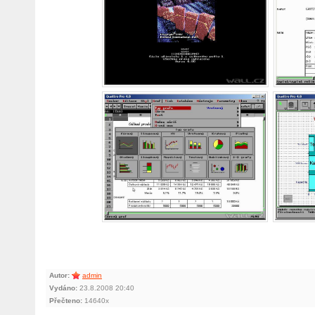
Autor:
admin
Vydáno:
23.8.2008 20:40
Přečteno:
14640x