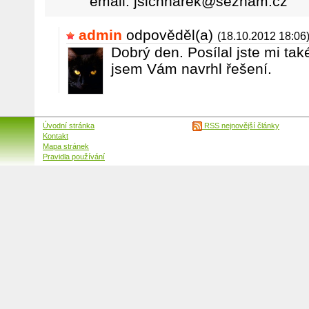
email: jsichnarek@seznam.cz
admin
odpověděl(a)
(18.10.2012 18:06
Dobrý den. Posílal jste mi tak
jsem Vám navrhl řešení.
Úvodní stránka
RSS nejnovější články
Kontakt
Mapa stránek
Pravidla používání