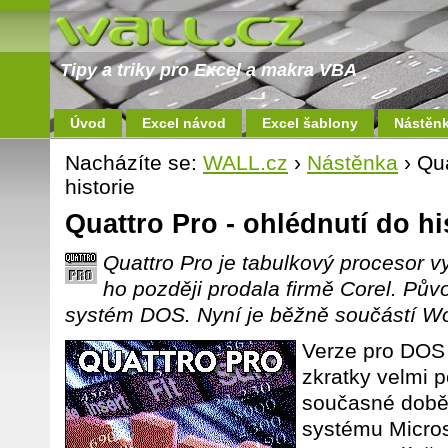
Tipy a triky pro Excel a makra VBA
Úvod
Excel návod
Excel šablony
Nástěn
Nacházíte se:
WALL.cz
›
Nástěnka
› Qua
historie
Quattro Pro - ohlédnutí do hi
Quattro Pro je tabulkový procesor vy
ho později prodala firmě Corel. Pův
systém DOS. Nyní je běžně součástí Wor
Verze pro DOS 
zkratky velmi 
současné době
systému Micros