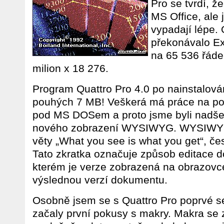
Pro se tvrdí, že
MS Office, ale
vypadají lépe. 
překonávalo Ex
na 65 536 řád
milion x 18 276.
Program Quattro Pro 4.0 po nainstalován
pouhých 7 MB! Veškerá má práce na počí
pod MS DOSem a proto jsme byli nadšen
nového zobrazení WYSIWYG. WYSIWYG 
věty „What you see is what you get“, čes
Tato zkratka označuje způsob editace d
kterém je verze zobrazená na obrazovc
výslednou verzí dokumentu.
Osobně jsem se s Quattro Pro poprvé se
začaly první pokusy s makry. Makra se z