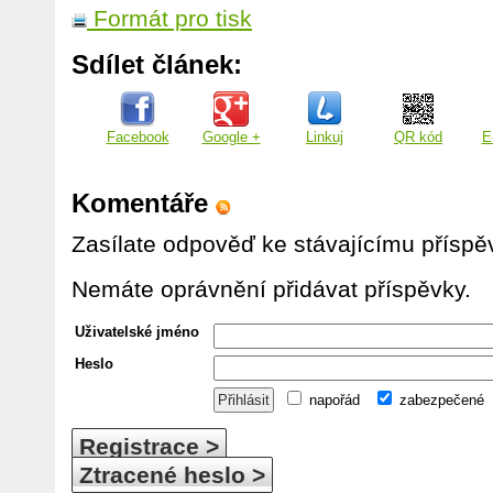
Formát pro tisk
Sdílet článek:
Facebook
Google +
Linkuj
QR kód
E
Komentáře
Zasílate odpověď ke stávajícímu příspě
Nemáte oprávnění přidávat příspěvky.
Uživatelské jméno
Heslo
napořád
zabezpečené
Registrace >
Ztracené heslo >