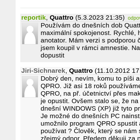
reportik
,
Quattro
(5.3.2023 21:35)
odpo
Používám do dnešních dob Quatt
maximální spokojenost. Rychlé, h
anotator. Mám verzi s podporou č
jsem koupil v rámci amnestie. N
dopustit
Jiri-Sichnarek
,
Quattro
(11.10.2012 17
Dobrý den, nevím, komu to píši a
QPRO. Již asi 18 roků používáme
QPRO, na př. účetnictví přes ma
je opustit. Ovšem stalo se, že n
dnešní WINDOWS (XP) již tyto pr
Je možné do dnešních PC nainsta
umožnilo program QPRO spustit a
používat ? Člověk, který se nám
zřejmý odpor. Předem děkuji za 