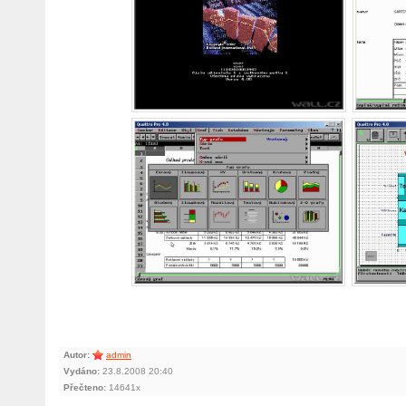
Autor:
admin
Vydáno:
23.8.2008 20:40
Přečteno:
14641x