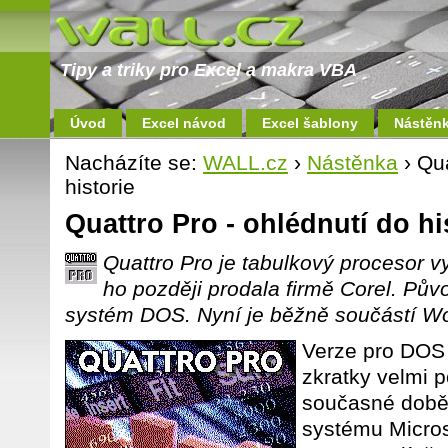
Tipy a triky pro Excel a makra VBA
Úvod
Excel návod
Excel šablony
Nástěn
Nacházíte se:
WALL.cz
›
Nástěnka
› Qua
historie
Quattro Pro - ohlédnutí do hi
Quattro Pro je tabulkový procesor vy
ho později prodala firmě Corel. Pův
systém DOS. Nyní je běžně součástí Wor
Verze pro DOS 
zkratky velmi 
současné době
systému Micros