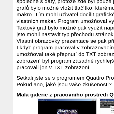
společně s daty, protože zde byl pouze j
grafů bylo možné vložit tlačítko, kterému
makro. Tím mohl uživatel docílit grafic
vlastních maker. Program umožňoval vytv
Textový graf bylo možné pak využít nap
jste mohli nastavit typ přechodu stráne
Vlastní obrazovky prezentace se pak při
I když program pracoval v zobrazova
umožňoval také přepnutí do TXT zobraz
zobrazení byl program zásadně rychlejší
pracovali jen v TXT zobrazení.
Setkali jste se s programem Quattro 
Pokud ano, jaké jsou vaše zkušenosti?
Malá galerie z pracovního prostředí Q