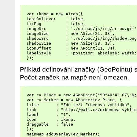
  var ikona = new AIcon({       

  fastRollover    : false,

  fixPng          : false,

  imageSrc        : './upload/js/img/arrow.gif',
  imageSize       : new ASize(21, 33),

  shadowSrc       : './upload/js/img/shadow.png'
  shadowSize      : new ASize(38, 33),

  iconOffset      : new APoint(11, 34),        
  labelStyle      : 'position: absolute; width:
Příklad definování značky (GeoPointu) 
Počet značek na mapě není omezen.
  var ev_Place = new AGeoPoint("50°40'43.07\"N;
  var ev_Marker = new AMarker(ev_Place, {

  title       : "Zde leží Erbenova vyhlídka",

  link        : "http://wall.cz/erbenova-vyhlid
  label       : "1",

  icon        : ikona,

  draggable   : false            

  });
