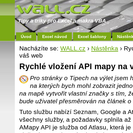
Tipy a triky pro Excel a makra VBA
Úvod
Excel návod
Excel šablony
Nástěn
Nacházíte se:
WALL.cz
›
Nástěnka
› Ry
váš web
Rychlé vložení API mapy na 
Pro stránky o Tipech na výlet jsem 
na kterých bych mohl zobrazit jednot
na mapě vytvořit vlastní značky s tím, ž
bude uživatel přesměrován na článek o 
Tuto službu nabízí Seznam, Google a A
všechny služby, a požadavky splnila až
AMapy API je služba od Atlasu, která je