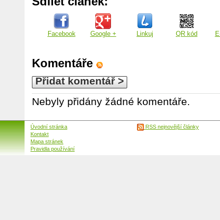
Sdílet článek:
Facebook
Google +
Linkuj
QR kód
E
Komentáře
Přidat komentář >
Nebyly přidány žádné komentáře.
Úvodní stránka
RSS nejnovější články
Kontakt
Mapa stránek
Pravidla používání