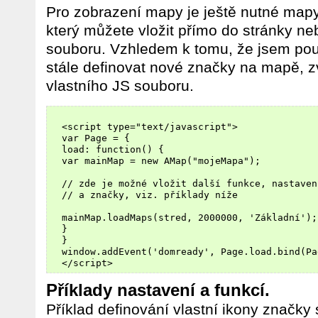
Pro zobrazení mapy je ještě nutné mapy 
který můžete vložit přímo do stránky neb
souboru. Vzhledem k tomu, že jsem použ
stále definovat nové značky na mapě, zv
vlastního JS souboru.
  <script type="text/javascript">

  var Page = {

  load: function() {

  var mainMap = new AMap("mojeMapa");

  // zde je možné vložit další funkce, nastaven
  // a značky, viz. příklady níže 

  mainMap.loadMaps(stred, 2000000, 'Základní'); 
  }

  }

  window.addEvent('domready', Page.load.bind(Pag
Příklady nastavení a funkcí.
Příklad definování vlastní ikony značky