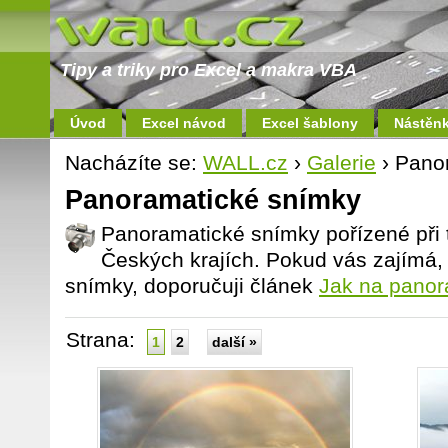
Tipy a triky pro Excel a makra VBA
Úvod
Excel návod
Excel šablony
Nástěn
Nacházíte se:
WALL.cz
›
Galerie
› Pano
Panoramatické snímky
Panoramatické snímky pořízené při 
Českých krajích. Pokud vás zajímá, 
snímky, doporučuji článek
Jak na panor
Strana:
1
2
další »