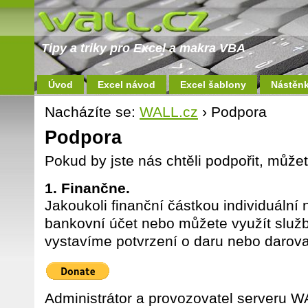
Tipy a triky pro Excel a makra VBA
Úvod
Excel návod
Excel šablony
Nástěn
Nacházíte se:
WALL.cz
› Podpora
Podpora
Pokud by jste nás chtěli podpořit, můž
1. Finančne.
Jakoukoli finanční částkou individuální
bankovní účet nebo můžete využít služ
vystavíme potvrzení o daru nebo darov
Administrátor a provozovatel serveru W