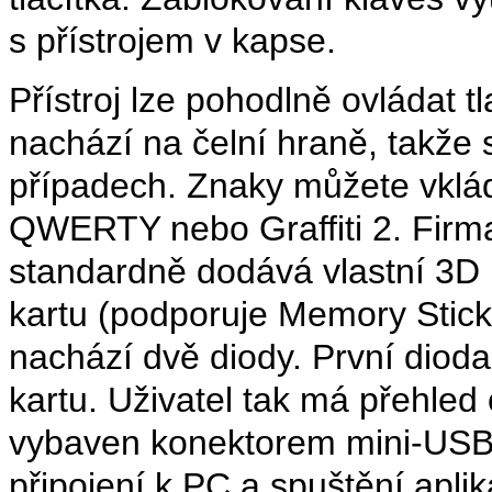
s přístrojem v kapse.
Přístroj lze pohodlně ovládat t
nachází na čelní hraně, takže 
případech. Znaky můžete vklád
QWERTY nebo Graffiti 2. Firma
standardně dodává vlastní 3D 
kartu (podporuje Memory Stic
nachází dvě diody. První dioda
kartu. Uživatel tak má přehled o
vybaven konektorem mini-USB 
připojení k PC a spuštění apli