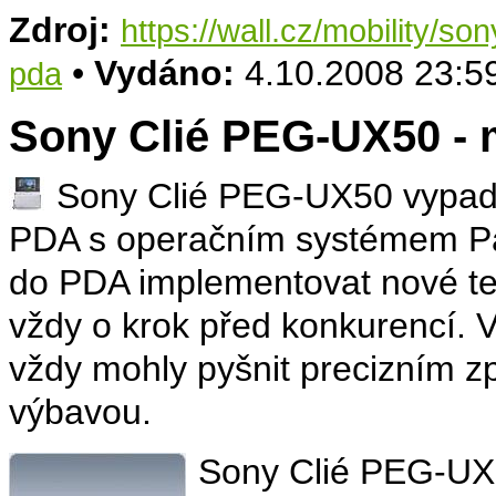
Zdroj:
https://wall.cz/mobility/s
•
Vydáno:
4.10.2008 23:5
pda
Sony Clié PEG-UX50 - 
Sony Clié PEG-UX50 vypadá
PDA s operačním systémem Pa
do PDA implementovat nové tec
vždy o krok před konkurencí. V
vždy mohly pyšnit precizním z
výbavou.
Sony Clié PEG-UX5