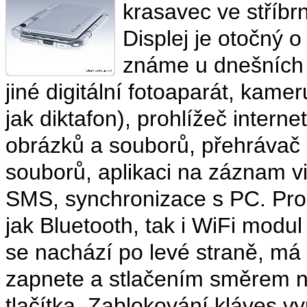
krasavec ve stříbr
Displej je otočný o 
známe u dnešních 
jiné digitální fotoaparát, kame
jak diktafon), prohlížeč intern
obrázků a souborů, přehrávač
souborů, aplikaci na záznam v
SMS, synchronizace s PC. Pro 
jak Bluetooth, tak i WiFi modu
se nachází po levé straně, má
zapnete a stlačením směrem na
tlačítka. Zablokování kláves v