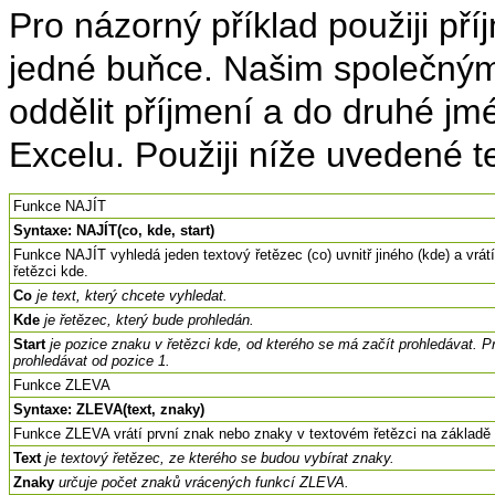
Pro názorný příklad použiji př
jedné buňce. Našim společný
oddělit příjmení a do druhé jm
Excelu. Použiji níže uvedené t
Funkce NAJÍT
Syntaxe: NAJÍT(co, kde, start)
Funkce NAJÍT vyhledá jeden textový řetězec (co) uvnitř jiného (kde) a vr
řetězci kde.
Co
je text, který chcete vyhledat.
Kde
je řetězec, který bude prohledán.
Start
je pozice znaku v řetězci kde, od kterého se má začít prohledávat. P
prohledávat od pozice 1.
Funkce ZLEVA
Syntaxe: ZLEVA(text, znaky)
Funkce ZLEVA vrátí první znak nebo znaky v textovém řetězci na základě
Text
je textový řetězec, ze kterého se budou vybírat znaky.
Znaky
určuje počet znaků vrácených funkcí ZLEVA.