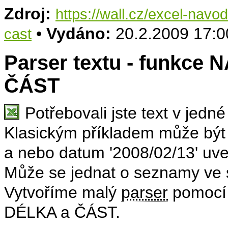
Zdroj:
https://wall.cz/excel-navo
•
Vydáno:
20.2.2009 17:0
cast
Parser textu - funkce 
ČÁST
Potřebovali jste text v jedn
Klasickým příkladem může být
a nebo datum '2008/02/13' uve
Může se jednat o seznamy ve s
Vytvoříme malý
parser
pomocí 
DÉLKA a ČÁST.