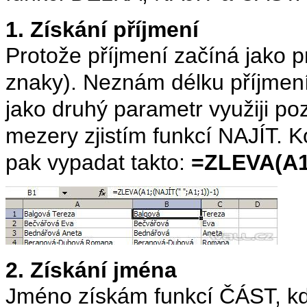
1. Získání příjmení
Protože příjmení začíná jako pr
znaky). Neznám délku příjmení
jako druhý parametr využiji po
mezery zjistím funkcí NAJÍT. 
pak vypadat takto:
=ZLEVA(A1;
2. Získání jména
Jméno získám funkcí ČÁST, kde 