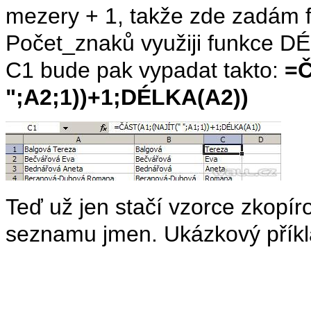
mezery + 1, takže zde zadám f
Počet_znaků využiji funkce D
C1 bude pak vypadat takto:
=Č
";A2;1))+1;DÉLKA(A2))
Teď už jen stačí vzorce zkopí
seznamu jmen. Ukázkový příkl