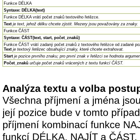
Funkce DÉLKA
Syntaxe: DÉLKA(text)
Funkce DÉLKA vrátí počet znaků textového řetězce.
Text
je text, jehož délku chcete zjistit. Mezery jsou považovány za znaky.
Funkce ČÁST
Syntaxe: ČÁST(text, start, počet_znaků)
Funkce ČÁST vrátí zadaný počet znaků z textového řetězce od zadané po
Text
je textový řetězec obsahující znaky, které chcete extrahovat.
Start
je pozice prvního znaku; pro první znak v řetězci se hodnota argumen
Počet_znaků
určuje počet znaků vrácených z textu funkcí ČÁST.
Analýza textu a volba postu
Všechna příjmení a jména jso
její pozice bude v tomto případ
příjmení kombinací funkce NA
funkcí DÉLKA, NAJÍT a ČÁST.