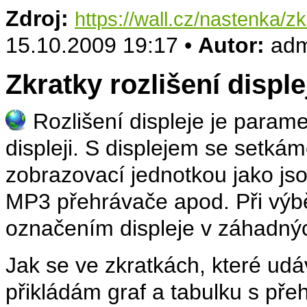
Zdroj:
https://wall.cz/nastenka/zk
15.10.2009 19:17 •
Autor:
adm
Zkratky rozlišení disple
Rozlišení displeje je param
displeji. S displejem se setkám
zobrazovací jednotkou jako jso
MP3 přehrávače apod. Při výbě
označením displeje v záhadn
Jak se ve zkratkách, které udáv
přikládám graf a tabulku s pře