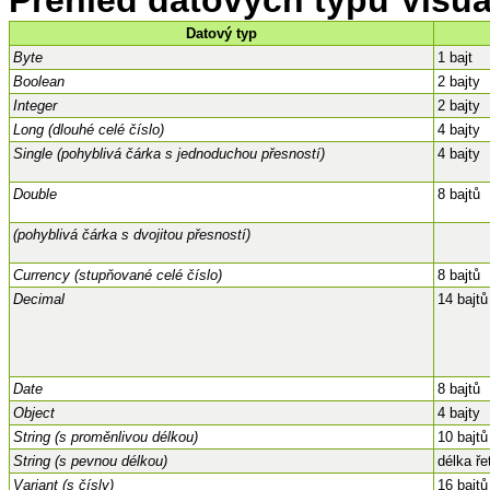
Datový typ
Byte
1 bajt
Boolean
2 bajty
Integer
2 bajty
Long (dlouhé celé číslo)
4 bajty
Single (pohyblivá čárka s jednoduchou přesností)
4 bajty
Double
8 bajtů
(pohyblivá čárka s dvojitou přesností)
Currency (stupňované celé číslo)
8 bajtů
Decimal
14 bajtů
Date
8 bajtů
Object
4 bajty
String (s proměnlivou délkou)
10 bajtů
String (s pevnou délkou)
délka ře
Variant (s čísly)
16 bajtů