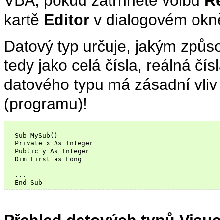
VBA, pokud zatrhnete volbu
Re
kartě
Editor
v dialogovém ok
Datový typ určuje, jakým způs
tedy jako celá čísla, reálná čís
datového typu má zásadní vliv
(programu)!
  Sub MySub()

  Private x As Integer

  Public y As Integer

  Dim First as Long

  ...

Přehled datových typů Visua