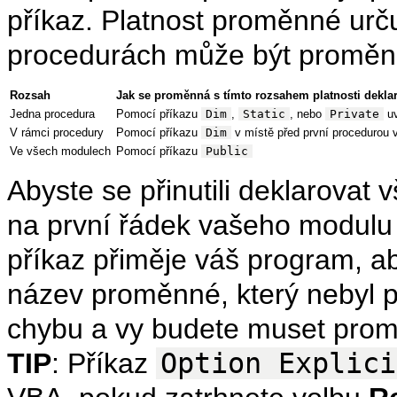
příkaz. Platnost proměnné urč
procedurách může být proměnn
Rozsah
Jak se proměnná s tímto rozsahem platnosti dekla
Jedna procedura
Pomocí příkazu
Dim
,
Static
, nebo
Private
uv
V rámci procedury
Pomocí příkazu
Dim
v místě před první procedurou 
Ve všech modulech
Pomocí příkazu
Public
Abyste se přinutili deklarovat
na první řádek vašeho modul
příkaz přiměje váš program, ab
název proměnné, který nebyl 
chybu a vy budete muset prom
TIP
: Příkaz
Option Explici