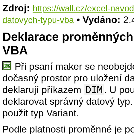
Zdroj:
https://wall.cz/excel-nav
•
Vydáno:
2.
datovych-typu-vba
Deklarace proměnných 
VBA
Při psaní maker se neobej
dočasný prostor pro uložení 
deklarují příkazem
DIM
. U po
deklarovat správný datový typ.
použit typ Variant.
Podle platnosti proměnné je po