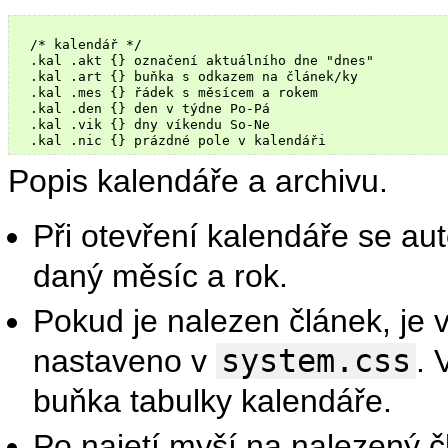
  /* kalendář */

  .kal .akt {} označení aktuálního dne "dnes"

  .kal .art {} buňka s odkazem na článek/ky

  .kal .mes {} řádek s měsícem a rokem

  .kal .den {} den v týdne Po-Pá

  .kal .vik {} dny víkendu So-Ne

Popis kalendáře a archivu.
Při otevření kalendáře se au
daný měsíc a rok.
Pokud je nalezen článek, je v
nastaveno v
system.css
. 
buňka tabulky kalendáře.
Po najetí myší na nalezený 