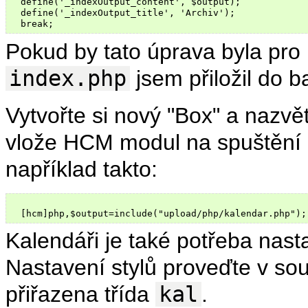
  define('_indexOutput_content', $output);

  define('_indexOutput_title', 'Archiv');

Pokud by tato úprava byla pro
index.php
jsem přiložil do ba
Vytvořte si nový "Box" a nazvě
vlože HCM modul na spuštění
například takto:
Kalendáři je také potřeba nasta
Nastavení stylů proveďte v s
přiřazena třída
kal
.