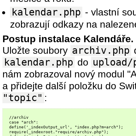
kalendar.php
- vlastní s
zobrazují odkazy na nalezen
Postup instalace Kalendáře.
Uložte soubory
archiv.php
kalendar.php
do
upload/
nám zobrazoval nový modul "A
a přidejte další položku do Sw
"topic"
:
  //archiv

  case "arch":

  define('_indexOutput_url', "index.php?m=arch");

  require(_indexroot."require/archiv.php");
