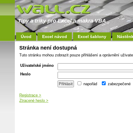
Tipy a triky pro Excel a makra VBA
Úvod
Excel návod
Excel šablony
Nástěn
Stránka není dostupná
Tuto stránku mohou zobrazit pouze přihlášení a oprávnění uživate
Uživatelské jméno
Heslo
napořád
zabezpečené
Registrace >
Ztracené heslo >