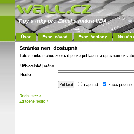
Tipy a triky pro Excel a makra VBA
Úvod
Excel návod
Excel šablony
Nástěn
Stránka není dostupná
Tuto stránku mohou zobrazit pouze přihlášení a oprávnění uživate
Uživatelské jméno
Heslo
napořád
zabezpečené
Registrace >
Ztracené heslo >