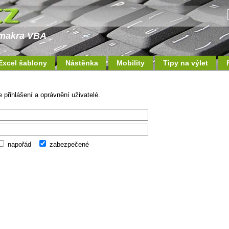
a makra VBA
Excel šablony
Nástěnka
Mobility
Tipy na výlet
 přihlášení a oprávnění uživatelé.
napořád
zabezpečené