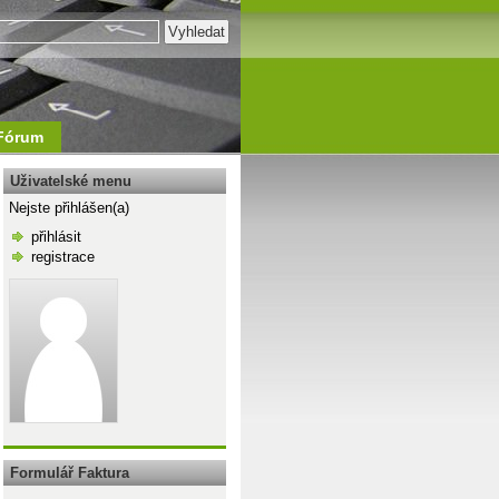
Fórum
Uživatelské menu
Nejste přihlášen(a)
přihlásit
registrace
\n
Formulář Faktura