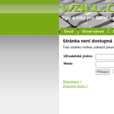
Tipy a triky pro Excel 
Úvod
Excel návod
Stránka není dostupná
Tuto stránku mohou zobrazit pouze
Uživatelské jméno
Heslo
Registrace >
Ztracené heslo >