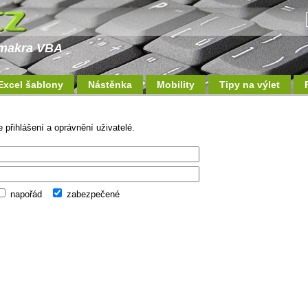
a makra VBA
Excel šablony
Nástěnka
Mobility
Tipy na výlet
 přihlášení a oprávnění uživatelé.
napořád
zabezpečené