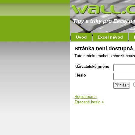
Tipy a triky pro Excel 
Úvod
Excel návod
Stránka není dostupná
Tuto stránku mohou zobrazit pouze
Uživatelské jméno
Heslo
Registrace >
Ztracené heslo >