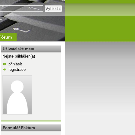
Fórum
Uživatelské menu
Nejste přihlášen(a)
přihlásit
registrace
\n
Formulář Faktura