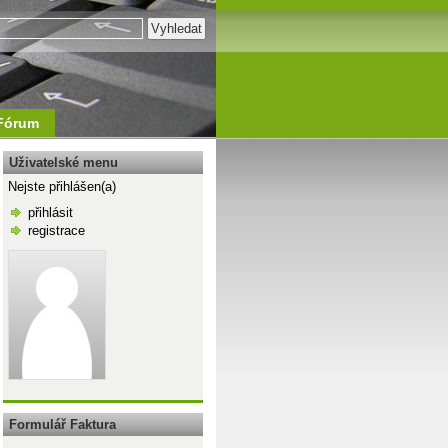
Fórum
Uživatelské menu
Nejste přihlášen(a)
přihlásit
registrace
\n
Formulář Faktura