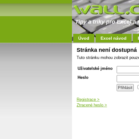
Tipy a triky pro Excel 
Úvod
Excel návod
Stránka není dostupná
Tuto stránku mohou zobrazit pouze
Uživatelské jméno
Heslo
Registrace >
Ztracené heslo >