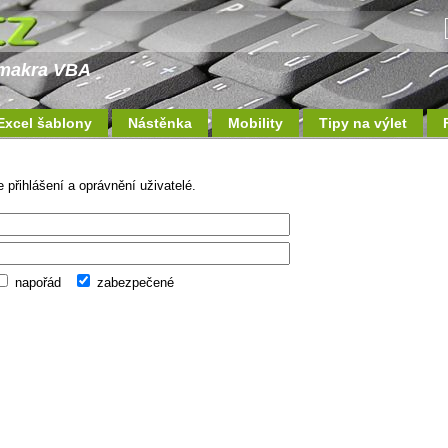
a makra VBA
Excel šablony
Nástěnka
Mobility
Tipy na výlet
 přihlášení a oprávnění uživatelé.
napořád
zabezpečené