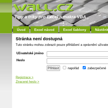
Tipy a triky pro Excel a makra VBA
Úvod
Excel návod
Excel šablony
Nástěn
Stránka není dostupná
Tuto stránku mohou zobrazit pouze přihlášení a oprávnění uživate
Uživatelské jméno
Heslo
napořád
zabezpečené
Registrace >
Ztracené heslo >