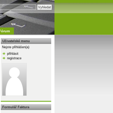
Fórum
Uživatelské menu
Nejste přihlášen(a)
přihlásit
registrace
\n
Formulář Faktura