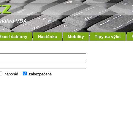
a makra VBA
Excel šablony
Nástěnka
Mobility
Tipy na výlet
napořád
zabezpečené