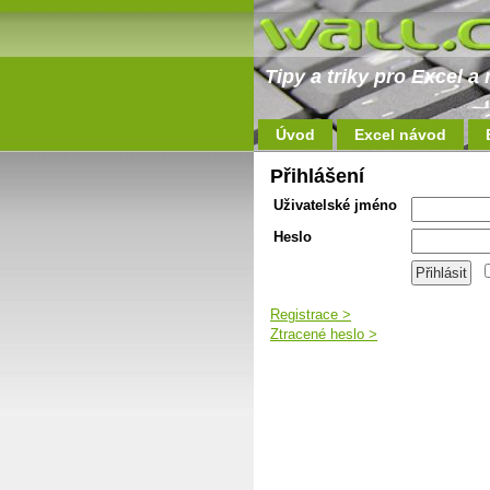
Tipy a triky pro Excel 
Úvod
Excel návod
Přihlášení
Uživatelské jméno
Heslo
Registrace >
Ztracené heslo >