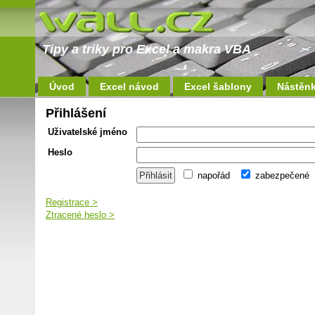
Tipy a triky pro Excel a makra VBA
Úvod
Excel návod
Excel šablony
Nástěn
Přihlášení
Uživatelské jméno
Heslo
napořád
zabezpečené
Registrace >
Ztracené heslo >