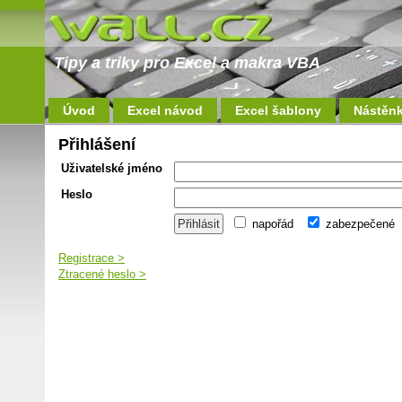
Tipy a triky pro Excel a makra VBA
Úvod
Excel návod
Excel šablony
Nástěn
Přihlášení
Uživatelské jméno
Heslo
napořád
zabezpečené
Registrace >
Ztracené heslo >