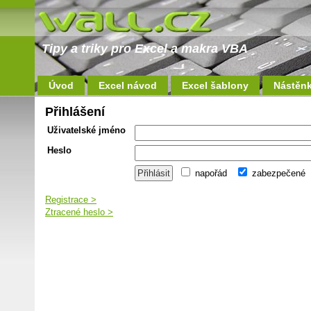
Tipy a triky pro Excel a makra VBA
Úvod
Excel návod
Excel šablony
Nástěn
Přihlášení
Uživatelské jméno
Heslo
napořád
zabezpečené
Registrace >
Ztracené heslo >