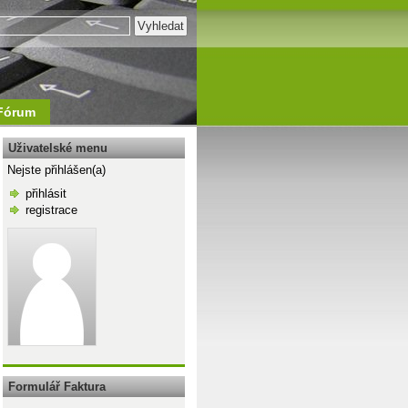
Fórum
Uživatelské menu
Nejste přihlášen(a)
přihlásit
registrace
\n
Formulář Faktura