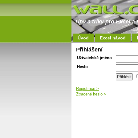
Tipy a triky pro Excel 
Úvod
Excel návod
Přihlášení
Uživatelské jméno
Heslo
Registrace >
Ztracené heslo >