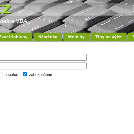
a makra VBA
Excel šablony
Nástěnka
Mobility
Tipy na výlet
napořád
zabezpečené