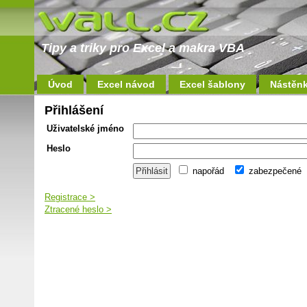
Tipy a triky pro Excel a makra VBA
Úvod
Excel návod
Excel šablony
Nástěn
Přihlášení
Uživatelské jméno
Heslo
napořád
zabezpečené
Registrace >
Ztracené heslo >