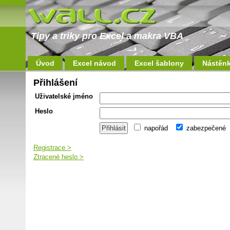
Tipy a triky pro Excel a makra VBA
Úvod
Excel návod
Excel šablony
Nástěn
Přihlášení
Uživatelské jméno
Heslo
napořád
zabezpečené
Registrace >
Ztracené heslo >