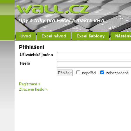
Tipy a triky pro Excel a makra VBA
Úvod
Excel návod
Excel šablony
Nástěn
Přihlášení
Uživatelské jméno
Heslo
napořád
zabezpečené
Registrace >
Ztracené heslo >