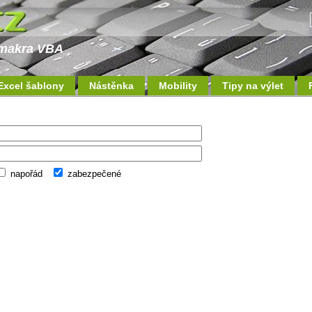
a makra VBA
Excel šablony
Nástěnka
Mobility
Tipy na výlet
napořád
zabezpečené