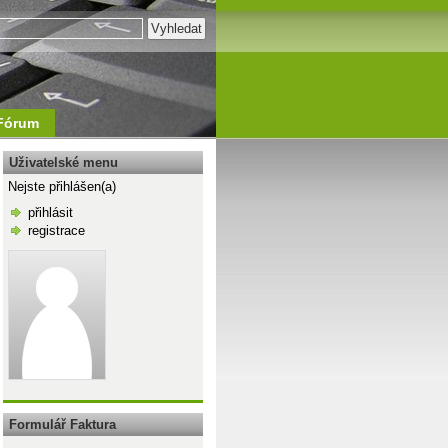
Fórum
Uživatelské menu
Nejste přihlášen(a)
přihlásit
registrace
\n
Formulář Faktura