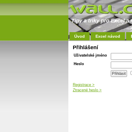
Tipy a triky pro Excel 
Úvod
Excel návod
Přihlášení
Uživatelské jméno
Heslo
Registrace >
Ztracené heslo >