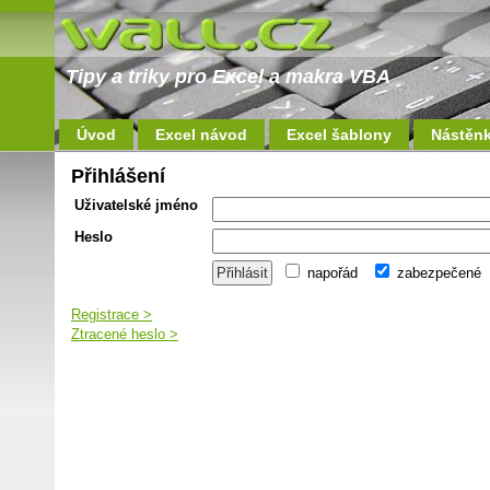
Tipy a triky pro Excel a makra VBA
Úvod
Excel návod
Excel šablony
Nástěn
Přihlášení
Uživatelské jméno
Heslo
napořád
zabezpečené
Registrace >
Ztracené heslo >