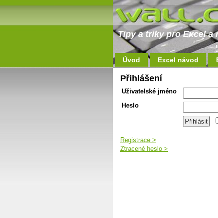
Tipy a triky pro Excel 
Úvod
Excel návod
Přihlášení
Uživatelské jméno
Heslo
Registrace >
Ztracené heslo >