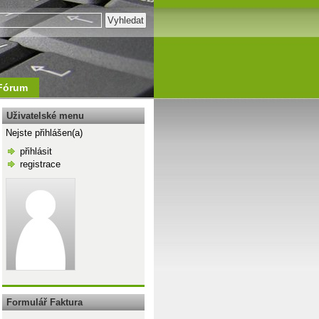
Fórum
Uživatelské menu
Nejste přihlášen(a)
přihlásit
registrace
\n
Formulář Faktura