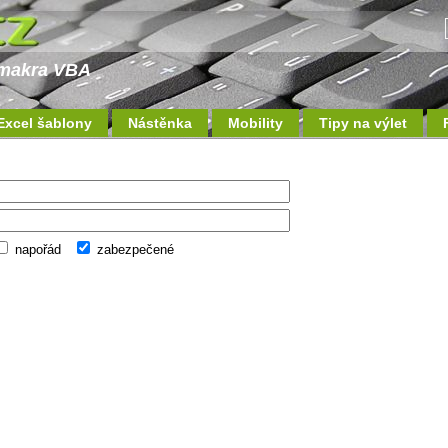
a makra VBA
Excel šablony
Nástěnka
Mobility
Tipy na výlet
napořád
zabezpečené